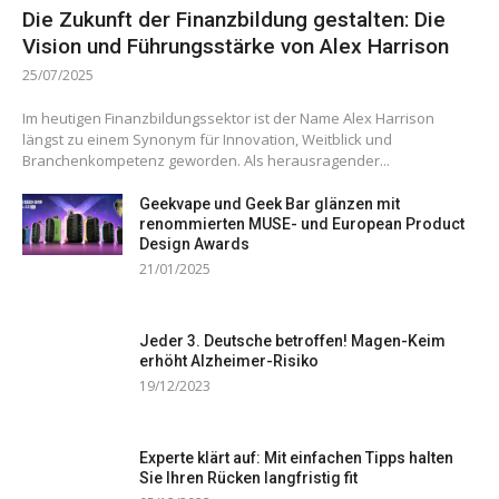
Die Zukunft der Finanzbildung gestalten: Die
Vision und Führungsstärke von Alex Harrison
25/07/2025
Im heutigen Finanzbildungssektor ist der Name Alex Harrison
längst zu einem Synonym für Innovation, Weitblick und
Branchenkompetenz geworden. Als herausragender...
Geekvape und Geek Bar glänzen mit
renommierten MUSE- und European Product
Design Awards
21/01/2025
Jeder 3. Deutsche betroffen! Magen-Keim
erhöht Alzheimer-Risiko
19/12/2023
Experte klärt auf: Mit einfachen Tipps halten
Sie Ihren Rücken langfristig fit