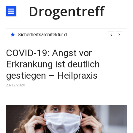
Direkt
Drogentreff
zum
Inhalt
Sicherheitsarchitektur der nächsten Generation: JARXE kombiniert Multi-Wallet und MPC als Schutzschild für digitales Vertrauen
COVID-19: Angst vor
Erkrankung ist deutlich
gestiegen – Heilpraxis
23/12/2020