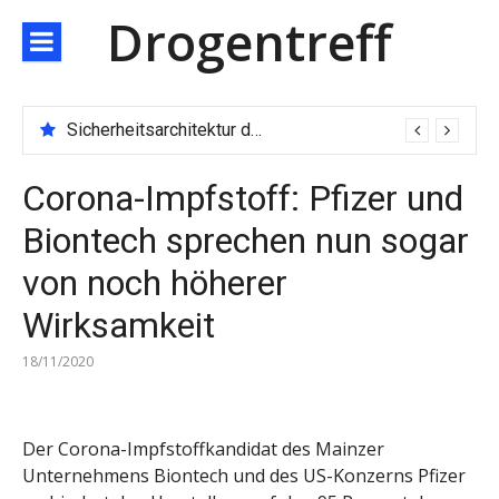
Direkt
Drogentreff
zum
Inhalt
Sicherheitsarchitektur der nächsten Generation: JARXE kombiniert Multi-Wallet und MPC als Schutzschild für digitales Vertrauen
Corona-Impfstoff: Pfizer und
Biontech sprechen nun sogar
von noch höherer
Wirksamkeit
18/11/2020
Der Corona-Impfstoffkandidat des Mainzer
Unternehmens Biontech und des US-Konzerns Pfizer