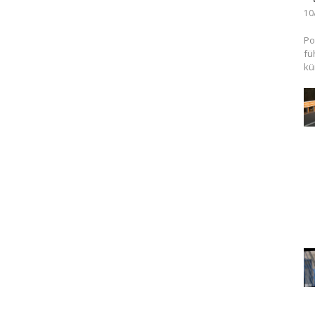
10
Po
fü
kü