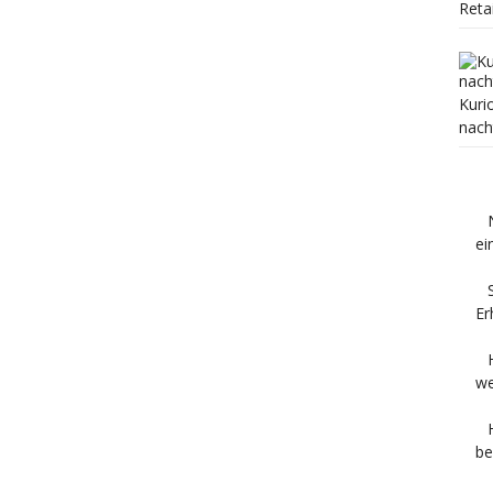
Reta
Kuri
nach
ei
Er
we
be