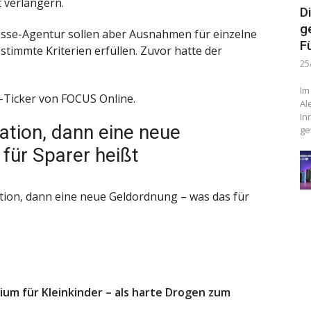
 verlängern.
D
g
sse-Agentur sollen aber Ausnahmen für einzelne
F
timmte Kriterien erfüllen. Zuvor hatte der
25
Im
Ticker von FOCUS Online.
Al
In
lation, dann eine neue
ge
für Sparer heißt
ation, dann eine neue Geldordnung – was das für
um für Kleinkinder – als harte Drogen zum