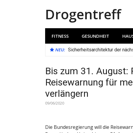
Direkt
Drogentreff
zum
Inhalt
FITNESS
GESUNDHEIT
HAUS
NEU:
Sicherheitsarchitektur der näc
Bis zum 31. August: 
Reisewarnung für me
verlängern
09/06/2020
Die Bundesregierung will die Reisewar