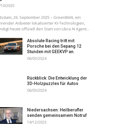
/10/2025
tsdam, 26. September 2025 – GreenBitAI, ein
hrender Anbieter lokalisierter KI-Technologien,
ndigt heute offiziell den Start von Libra AI Agent...
Absolute Racing tritt mit
Porsche bei den Sepang 12
Stunden mit GEEKVP an.
06/03/2024
Rückblick: Die Entwicklung der
3D-Holzpuzzles für Autos
06/03/2024
Niedersachsen: Heilberufler
senden gemeinsamem Notruf
19/12/2023