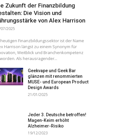
ie Zukunft der Finanzbildung
estalten: Die Vision und
ührungsstärke von Alex Harrison
/07/2025
 heutigen Finanzbildungssektor ist der Name
ex Harrison längst zu einem Synonym für
novation, Weitblick und Branchenkompetenz
worden. Als herausragender...
Geekvape und Geek Bar
glänzen mit renommierten
MUSE- und European Product
Design Awards
21/01/2025
Jeder 3. Deutsche betroffen!
Magen-Keim erhöht
Alzheimer-Risiko
19/12/2023