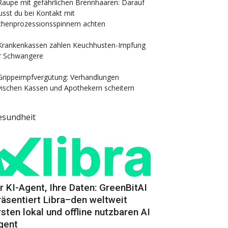
Raupe mit gefährlichen Brennhaaren: Darauf
sst du bei Kontakt mit
chenprozessionsspinnern achten
Krankenkassen zahlen Keuchhusten-Impfung
r Schwangere
Grippeimpfvergütung: Verhandlungen
ischen Kassen und Apothekern scheitern
esundheit
hr KI-Agent, Ihre Daten: GreenBitAI
räsentiert Libra–den weltweit
rsten lokal und offline nutzbaren AI
gent