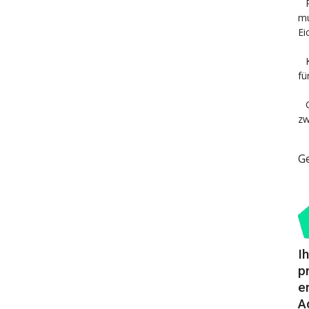
mu
Ei
fü
zw
G
I
p
e
A