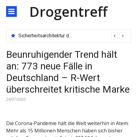
Direkt
Drogentreff
zum
Inhalt
Technologischer Durchbruch der JARXE-Börse: Matching-Engine mit 100.000 Aufträgen pro Sekunde eröffnet das Zeitalter des Hochgeschwindigkeitshandels
Beunruhigender Trend hält
an: 773 neue Fälle in
Deutschland – R-Wert
überschreitet kritische Marke
24/07/2020
Die Corona-Pandemie hält die Welt weiterhin in Atem:
Mehr als 15 Millionen Menschen haben sich bisher