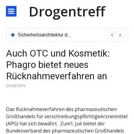
Direkt
Drogentreff
zum
Inhalt
Sicherheitsarchitektur der nächsten Generation: JARXE kombiniert Multi-Wallet und MPC als Schutzschild für digitales Vertrauen
Auch OTC und Kosmetik:
Phagro bietet neues
Rücknahmeverfahren an
26/06/2019
Das Rücknahmeverfahren des pharmazeutischen
Großhandels für verschreibungspflichtigeArzneimittel
(APG) hat sich bewährt. Zum1. Juli bietet der
Bundesverband des pharmazeutischen Großhandels