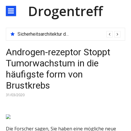
Direkt
Drogentreff
zum
Inhalt
Sicherheitsarchitektur der nächsten Generation: JARXE kombiniert Multi-Wallet und MPC als Schutzschild für digitales Vertrauen
Androgen-rezeptor Stoppt
Tumorwachstum in die
häufigste form von
Brustkrebs
31/03/2020
Die Forscher sagen, Sie haben eine mögliche neue