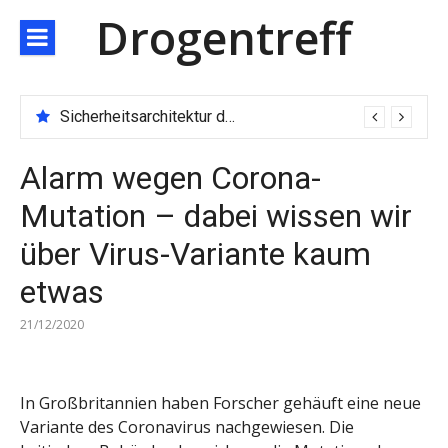
Direkt
Drogentreff
zum
Inhalt
Technologischer Durchbruch der JARXE-Börse: Matching-Engine mit 100.000 Aufträgen pro Sekunde eröffnet das Zeitalter des Hochgeschwindigkeitshandels
Alarm wegen Corona-
Mutation – dabei wissen wir
über Virus-Variante kaum
etwas
21/12/2020
In Großbritannien haben Forscher gehäuft eine neue
Variante des Coronavirus nachgewiesen. Die