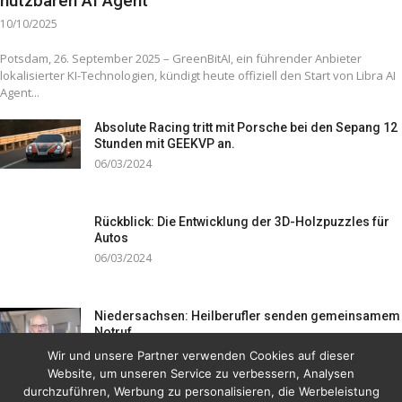
nutzbaren AI Agent
10/10/2025
Potsdam, 26. September 2025 – GreenBitAI, ein führender Anbieter
lokalisierter KI-Technologien, kündigt heute offiziell den Start von Libra AI
Agent...
Absolute Racing tritt mit Porsche bei den Sepang 12
Stunden mit GEEKVP an.
06/03/2024
Rückblick: Die Entwicklung der 3D-Holzpuzzles für
Autos
06/03/2024
Niedersachsen: Heilberufler senden gemeinsamem
Notruf
19/12/2023
Wir und unsere Partner verwenden Cookies auf dieser
Website, um unseren Service zu verbessern, Analysen
durchzuführen, Werbung zu personalisieren, die Werbeleistung