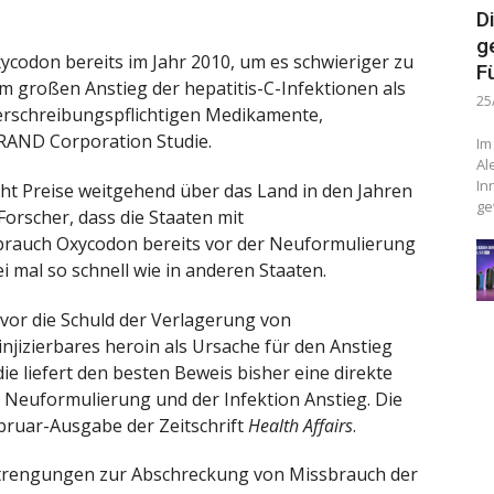
D
g
codon bereits im Jahr 2010, um es schwieriger zu
F
em großen Anstieg der hepatitis-C-Infektionen als
25
rschreibungspflichtigen Medikamente,
 RAND Corporation Studie.
Im
Al
In
öht Preise weitgehend über das Land in den Jahren
ge
orscher, dass die Staaten mit
sbrauch Oxycodon bereits vor der Neuformulierung
i mal so schnell wie in anderen Staaten.
vor die Schuld der Verlagerung von
njizierbares heroin als Ursache für den Anstieg
die liefert den besten Beweis bisher eine direkte
Neuformulierung und der Infektion Anstieg. Die
ebruar-Ausgabe der Zeitschrift
Health Affairs
.
nstrengungen zur Abschreckung von Missbrauch der