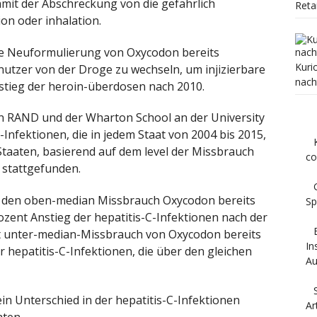
amit der Abschreckung von die gefährlich
Reta
on oder inhalation.
ie Neuformulierung von Oxycodon bereits
Kuri
nutzer von der Droge zu wechseln, um injizierbare
nach
nstieg der heroin-überdosen nach 2010.
von RAND und der Wharton School an der University
-Infektionen, die in jedem Staat von 2004 bis 2015,
Staaten, basierend auf dem level der Missbrauch
co
 stattgefunden.
it den oben-median Missbrauch Oxycodon bereits
Sp
zent Anstieg der hepatitis-C-Infektionen nach der
 unter-median-Missbrauch von Oxycodon bereits
In
 hepatitis-C-Infektionen, die über den gleichen
Au
in Unterschied in der hepatitis-C-Infektionen
Ar
aten.