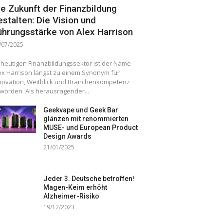
ie Zukunft der Finanzbildung
estalten: Die Vision und
ührungsstärke von Alex Harrison
/07/2025
 heutigen Finanzbildungssektor ist der Name
ex Harrison längst zu einem Synonym für
novation, Weitblick und Branchenkompetenz
worden. Als herausragender...
Geekvape und Geek Bar
glänzen mit renommierten
MUSE- und European Product
Design Awards
21/01/2025
Jeder 3. Deutsche betroffen!
Magen-Keim erhöht
Alzheimer-Risiko
19/12/2023