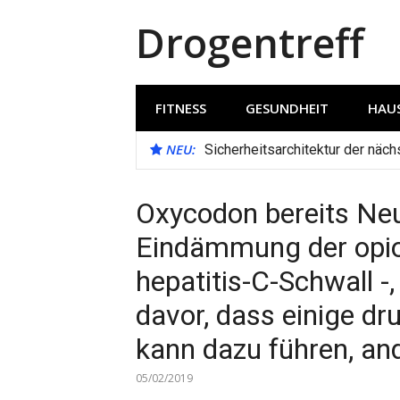
Direkt
Drogentreff
zum
Inhalt
FITNESS
GESUNDHEIT
HAUS
NEU:
Sicherheitsarchitektur der näc
Oxycodon bereits Neu
Eindämmung der opio
hepatitis-C-Schwall -
davor, dass einige dr
kann dazu führen, a
05/02/2019