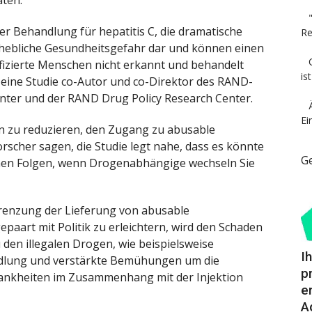
der Behandlung für hepatitis C, die dramatische
Re
rhebliche Gesundheitsgefahr dar und können einen
fizierte Menschen nicht erkannt und behandelt
is
, eine Studie co-Autor und co-Direktor des RAND-
enter und der RAND Drug Policy Research Center.
Ei
n zu reduzieren, den Zugang zu abusable
orscher sagen, die Studie legt nahe, dass es könnte
G
chen Folgen, wenn Drogenabhängige wechseln Sie
egrenzung der Lieferung von abusable
epaart mit Politik zu erleichtern, wird den Schaden
en illegalen Drogen, wie beispielsweise
I
dlung und verstärkte Bemühungen um die
p
rankheiten im Zusammenhang mit der Injektion
e
A