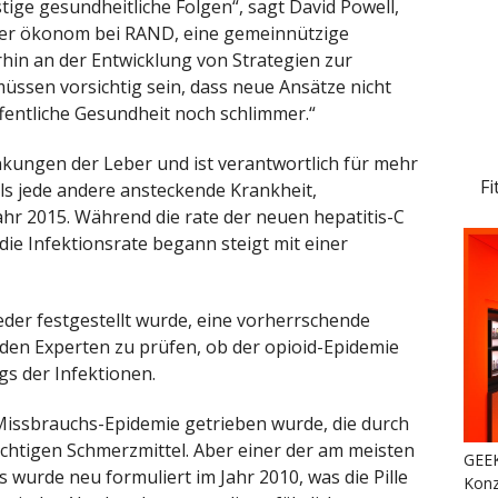
ige gesundheitliche Folgen“, sagt David Powell,
nder ökonom bei RAND, eine gemeinnützige
hin an der Entwicklung von Strategien zur
üssen vorsichtig sein, dass neue Ansätze nicht
fentliche Gesundheit noch schlimmer.“
nkungen der Leber und ist verantwortlich für mehr
Fi
als jede andere ansteckende Krankheit,
ahr 2015. Während die rate der neuen hepatitis-C
die Infektionsrate begann steigt mit einer
er festgestellt wurde, eine vorherrschende
enden Experten zu prüfen, ob der opioid-Epidemie
gs der Infektionen.
-Missbrauchs-Epidemie getrieben wurde, die durch
chtigen Schmerzmittel. Aber einer der am meisten
GEEK
wurde neu formuliert im Jahr 2010, was die Pille
Konz