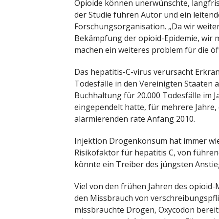
Opioide können unerwünschte, langfrist
der Studie führen Autor und ein leite
Forschungsorganisation. „Da wir weiter
Bekämpfung der opioid-Epidemie, wir m
machen ein weiteres problem für die öf
Das hepatitis-C-virus verursacht Erkra
Todesfälle in den Vereinigten Staaten 
Buchhaltung für 20.000 Todesfälle im J
eingependelt hatte, für mehrere Jahre, 
alarmierenden rate Anfang 2010.
Injektion Drogenkonsum hat immer wied
Risikofaktor für hepatitis C, von führ
könnte ein Treiber des jüngsten Anstie
Viel von den frühen Jahren des opioid
den Missbrauch von verschreibungspfli
missbrauchte Drogen, Oxycodon bereits 