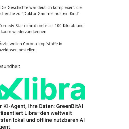
"Die Geschichte war deutlich komplexer": die
cherche zu "Doktor Gammel holt ein Kind"
Comedy-Star nimmt mehr als 100 Kilo ab und
t kaum wiederzuerkennen
Ärzte wollen Corona-Impfstoffe in
nzeldosen bestellen
esundheit
hr KI-Agent, Ihre Daten: GreenBitAI
räsentiert Libra–den weltweit
rsten lokal und offline nutzbaren AI
gent