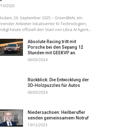
/10/2025
tsdam, 26. September 2025 – GreenBitAI, ein
hrender Anbieter lokalisierter KI-Technologien,
ndigt heute offiziell den Start von Libra AI Agent...
Absolute Racing tritt mit
Porsche bei den Sepang 12
Stunden mit GEEKVP an.
06/03/2024
Rückblick: Die Entwicklung der
3D-Holzpuzzles für Autos
06/03/2024
Niedersachsen: Heilberufler
senden gemeinsamem Notruf
19/12/2023