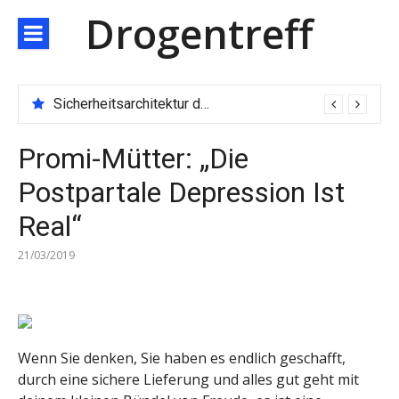
Direkt
Drogentreff
zum
Inhalt
Sicherheitsarchitektur der nächsten Generation: JARXE kombiniert Multi-Wallet und MPC als Schutzschild für digitales Vertrauen
Promi-Mütter: „Die
Postpartale Depression Ist
Real“
21/03/2019
Wenn Sie denken, Sie haben es endlich geschafft,
durch eine sichere Lieferung und alles gut geht mit