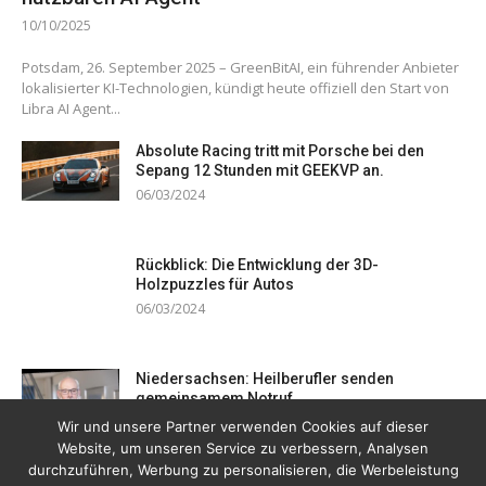
10/10/2025
Potsdam, 26. September 2025 – GreenBitAI, ein führender Anbieter
lokalisierter KI-Technologien, kündigt heute offiziell den Start von
Libra AI Agent...
Absolute Racing tritt mit Porsche bei den
Sepang 12 Stunden mit GEEKVP an.
06/03/2024
Rückblick: Die Entwicklung der 3D-
Holzpuzzles für Autos
06/03/2024
Niedersachsen: Heilberufler senden
gemeinsamem Notruf
19/12/2023
Wir und unsere Partner verwenden Cookies auf dieser
Website, um unseren Service zu verbessern, Analysen
durchzuführen, Werbung zu personalisieren, die Werbeleistung