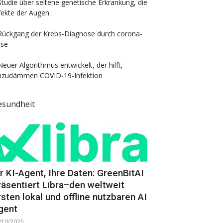
Studie über seltene genetische Erkrankung, die
fekte der Augen
Rückgang der Krebs-Diagnose durch corona-
ise
Neuer Algorithmus entwickelt, der hilft,
nzudämmen COVID-19-Infektion
esundheit
hr KI-Agent, Ihre Daten: GreenBitAI
räsentiert Libra–den weltweit
rsten lokal und offline nutzbaren AI
gent
/10/2025