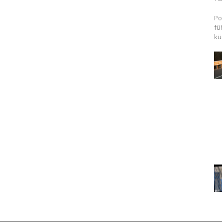
Po
fü
kü