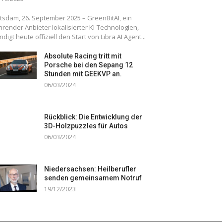
tsdam, 26. September 2025 – GreenBitAI, ein
hrender Anbieter lokalisierter KI-Technologien,
ndigt heute offiziell den Start von Libra AI Agent...
Absolute Racing tritt mit
Porsche bei den Sepang 12
Stunden mit GEEKVP an.
06/03/2024
Rückblick: Die Entwicklung der
3D-Holzpuzzles für Autos
06/03/2024
Niedersachsen: Heilberufler
senden gemeinsamem Notruf
19/12/2023