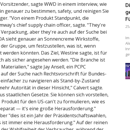
 Vorsitzender, sagte WWD in einem interview, wie
D
in genauer zu bestimmen, safety, und reinigen Sie
g
niger. "Von einem Produkt Standpunkt, die
F
way's chief supply chain officer, sagte. "They're
25
ie Verpackung, aber they're auch auf der Suche bei
Im
DA sieht genauer an Sonnencreme Wirkstoffe,
Al
t der Gruppe, um festzustellen, was ist, wenn
In
t werden könnten. Das Ziel, Westine sagte, ist für
ge
ich als sicher angesehen werden. "Die Branche ist
e Materialien," sagte Jay Ansell, ein PCPC
g auf der Suche nach Rechtsvorschrift für Bundes-
s einfacher zu navigieren als Stand-by-Zustand
ehr Autorität in dieser Hinsicht," Calvert sagte.
us staatlichen Gesetze. Sie können sich vorstellen,
 Produkt für den US-can't zu formulieren, wie es
separat — it's eine große Herausforderung."
aber "dies ist ein Jahr der Präsidentschaftswahlen,
ist immer eine Herausforderung." Auf der reinen
e der Wahlfreiheit der Verbraucher, während der