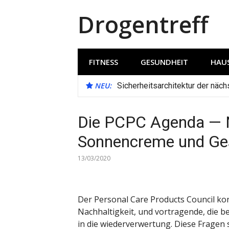
Direkt
Drogentreff
zum
Inhalt
FITNESS
GESUNDHEIT
HAUS
NEU:
Sicherheitsarchitektur der näc
Die PCPC Agenda — N
Sonnencreme und Ge
13/03/2020
Der Personal Care Products Council ko
Nachhaltigkeit, und vortragende, die b
in die wiederverwertung. Diese Fragen 