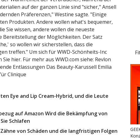
rialien auf der ganzen Linie sind "sicher," Ansell
ndernden Präferenzen," Westine sagte. "Einige
uten Produkten. Andere wollen what's bequemer,
ie Sie wissen, andere wollen die neueste
e Bereitstellung der Möglichkeiten. Der Satz
he,' so wollen wir sicherstellen, dass die
en treffen." Um sich für WWD-Schönheits-Inc
Fi
en Sie hier. Für mehr aus WWD.com siehe: Revlon
ende Entlassungen Das Beauty-Karussell Emilia
für Clinique
ten Eye and Lip Cream-Hybrid, und die Leute
nbezug auf Amazon Wird die Bekämpfung von
Sie Schlafen
GEEK
Zähne von Schäden und die langfristigen Folgen
Konz