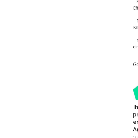
Ef
Kr
ei
G
I
p
e
A
10