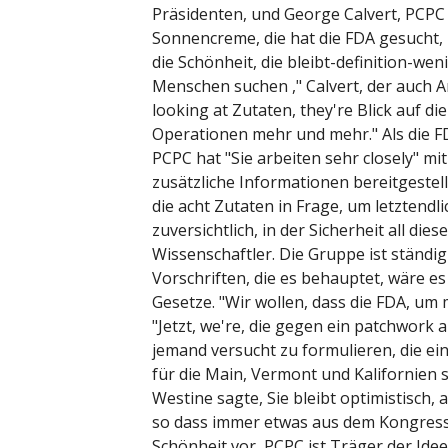
Präsidenten, und George Calvert, PCPC
Sonnencreme, die hat die FDA gesucht, 
die Schönheit, die bleibt-definition-we
Menschen suchen ," Calvert, der auch Am
looking at Zutaten, they're Blick auf d
Operationen mehr und mehr." Als die F
PCPC hat "Sie arbeiten sehr closely" mi
zusätzliche Informationen bereitgestell
die acht Zutaten in Frage, um letztendl
zuversichtlich, in der Sicherheit all dies
Wissenschaftler. Die Gruppe ist ständi
Vorschriften, die es behauptet, wäre e
Gesetze. "Wir wollen, dass die FDA, um m
"Jetzt, we're, die gegen ein patchwork a
jemand versucht zu formulieren, die ein
für die Main, Vermont und Kalifornien 
Westine sagte, Sie bleibt optimistisch, 
so dass immer etwas aus dem Kongress 
Schönheit vor, PCPC ist Träger der Ide