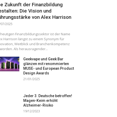
ie Zukunft der Finanzbildung
estalten: Die Vision und
ührungsstärke von Alex Harrison
/07/2025
 heutigen Finanzbildungssektor ist der Name
ex Harrison längst zu einem Synonym für
novation, Weitblick und Branchenkompetenz
worden. Als herausragender...
Geekvape und Geek Bar
glänzen mit renommierten
MUSE- und European Product
Design Awards
21/01/2025
Jeder 3. Deutsche betroffen!
Magen-Keim erhöht
Alzheimer-Risiko
19/12/2023