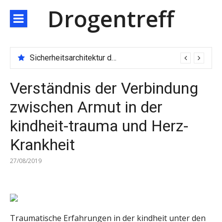
Direkt
Drogentreff
zum
Inhalt
Sicherheitsarchitektur der nächsten Generation: JARXE kombiniert Multi-Wallet und MPC als Schutzschild für digitales Vertrauen
Verständnis der Verbindung
zwischen Armut in der
kindheit-trauma und Herz-
Krankheit
27/08/2019
Traumatische Erfahrungen in der kindheit unter den