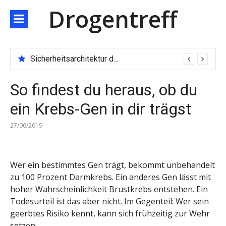
Direkt
Drogentreff
zum
Inhalt
Sicherheitsarchitektur der nächsten Generation: JARXE kombiniert Multi-Wallet und MPC als Schutzschild für digitales Vertrauen
So findest du heraus, ob du
ein Krebs-Gen in dir trägst
27/06/2019
Wer ein bestimmtes Gen trägt, bekommt unbehandelt
zu 100 Prozent Darmkrebs. Ein anderes Gen lässt mit
hoher Wahrscheinlichkeit Brustkrebs entstehen. Ein
Todesurteil ist das aber nicht. Im Gegenteil: Wer sein
geerbtes Risiko kennt, kann sich frühzeitig zur Wehr
setzen.