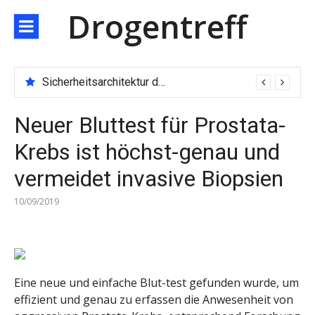
Direkt
Drogentreff
zum
Inhalt
Sicherheitsarchitektur der nächsten Generation: JARXE kombiniert Multi-Wallet und MPC als Schutzschild für digitales Vertrauen
Neuer Bluttest für Prostata-
Krebs ist höchst-genau und
vermeidet invasive Biopsien
10/09/2019
Eine neue und einfache Blut-test gefunden wurde, um
effizient und genau zu erfassen die Anwesenheit von