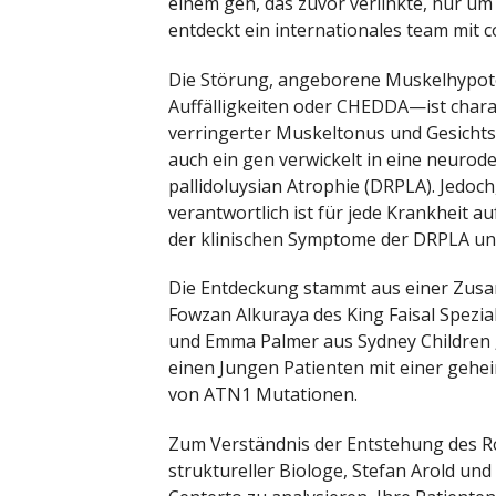
einem gen, das zuvor verlinkte, nur um
entdeckt ein internationales team mit c
Die Störung, angeborene Muskelhypoton
Auffälligkeiten oder CHEDDA—ist charak
verringerter Muskeltonus und Gesichts
auch ein gen verwickelt in eine neuro
pallidoluysian Atrophie (DRPLA). Jedoc
verantwortlich ist für jede Krankheit 
der klinischen Symptome der DRPLA un
Die Entdeckung stammt aus einer Zusa
Fowzan Alkuraya des King Faisal Spezia
und Emma Palmer aus Sydney Children ‚
einen Jungen Patienten mit einer geh
von ATN1 Mutationen.
Zum Verständnis der Entstehung des R
struktureller Biologe, Stefan Arold u