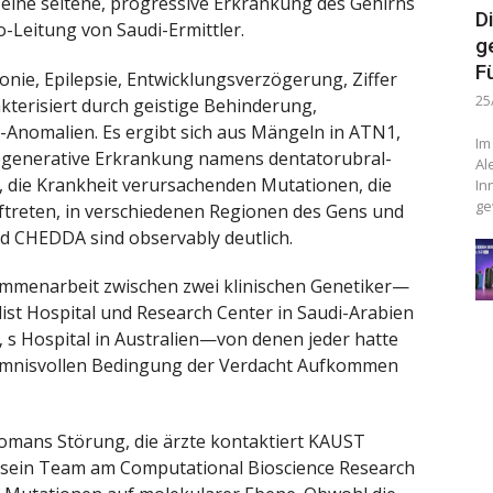
 eine seltene, progressive Erkrankung des Gehirns
D
o-Leitung von Saudi-Ermittler.
g
F
ie, Epilepsie, Entwicklungsverzögerung, Ziffer
25
terisiert durch geistige Behinderung,
-Anomalien. Es ergibt sich aus Mängeln in ATN1,
Im
degenerative Erkrankung namens dentatorubral-
Al
h, die Krankheit verursachenden Mutationen, die
In
ge
auftreten, in verschiedenen Regionen des Gens und
d CHEDDA sind observably deutlich.
mmenarbeit zwischen zwei klinischen Genetiker—
list Hospital und Research Center in Saudi-Arabien
 s Hospital in Australien—von denen jeder hatte
eimnisvollen Bedingung der Verdacht Aufkommen
omans Störung, die ärzte kontaktiert KAUST
nd sein Team am Computational Bioscience Research