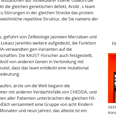
en Mutationen auf molekularer Ebene. Obwohl die
 die gleichen genetischen defekt, Arold ‚ s team
zu Störungen in der gleichen Strecke das protein
wöhnliche repetitive Struktur, die Sie namens der
s, geführt von Zellbiologe Jasmeen Merzaban und
Łukasz Jaremko weitere aufgedeckt, die Funktion
Fi
DA-verwandten gen-Varianten auf die
chaften. Die KAUST-Forscher auch festgestellt,
ndvoll von anderen Genen in Verbindung mit
utet, dass das team entdeckt eine mutational
Bedeutung.
ufen, ärzte um die Welt begann die
mer mit anderen Verdachtsfälle von CHEDDA, und
nen aller Patienten unterbrachen die gleichen HX-
ießlich versammelt eine Gruppe von acht Kindern
GEEK
 Monaten und neun Jahren, das älteste ist ein
Konz