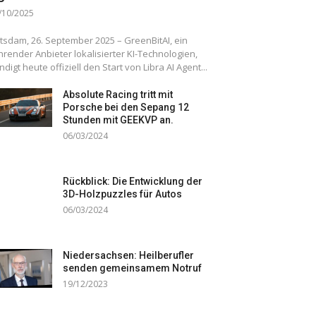
/10/2025
tsdam, 26. September 2025 – GreenBitAI, ein
hrender Anbieter lokalisierter KI-Technologien,
ndigt heute offiziell den Start von Libra AI Agent...
Absolute Racing tritt mit
Porsche bei den Sepang 12
Stunden mit GEEKVP an.
06/03/2024
Rückblick: Die Entwicklung der
3D-Holzpuzzles für Autos
06/03/2024
Niedersachsen: Heilberufler
senden gemeinsamem Notruf
19/12/2023