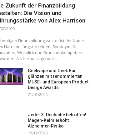
ie Zukunft der Finanzbildung
estalten: Die Vision und
ührungsstärke von Alex Harrison
/07/2025
 heutigen Finanzbildungssektor ist der Name
ex Harrison längst zu einem Synonym für
novation, Weitblick und Branchenkompetenz
worden. Als herausragender...
Geekvape und Geek Bar
glänzen mit renommierten
MUSE- und European Product
Design Awards
21/01/2025
Jeder 3. Deutsche betroffen!
Magen-Keim erhöht
Alzheimer-Risiko
19/12/2023