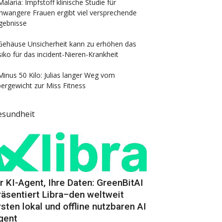
Malaria: Impfstoff klinische Studie für
hwangere Frauen ergibt viel versprechende
gebnisse
Gehäuse Unsicherheit kann zu erhöhen das
siko für das incident-Nieren-Krankheit
Minus 50 Kilo: Julias langer Weg vom
ergewicht zur Miss Fitness
esundheit
hr KI-Agent, Ihre Daten: GreenBitAI
räsentiert Libra–den weltweit
rsten lokal und offline nutzbaren AI
gent