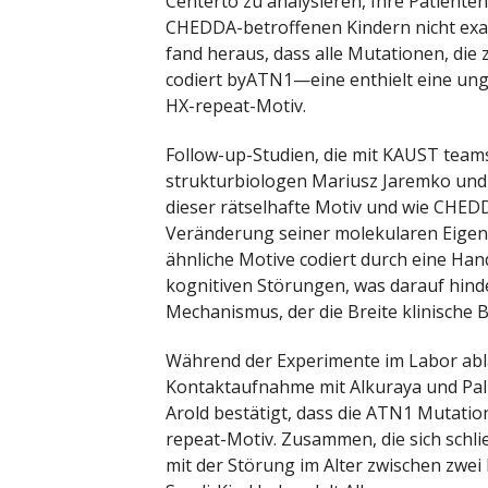
Centerto zu analysieren, Ihre Patient
CHEDDA-betroffenen Kindern nicht exakt
fand heraus, dass alle Mutationen, die 
codiert byATN1—eine enthielt eine unge
HX-repeat-Motiv.
Follow-up-Studien, die mit KAUST team
strukturbiologen Mariusz Jaremko und 
dieser rätselhafte Motiv und wie CHED
Veränderung seiner molekularen Eigens
ähnliche Motive codiert durch eine Ha
kognitiven Störungen, was darauf hinde
Mechanismus, der die Breite klinische 
Während der Experimente im Labor abla
Kontaktaufnahme mit Alkuraya und Pal
Arold bestätigt, dass die ATN1 Mutatio
repeat-Motiv. Zusammen, die sich schl
mit der Störung im Alter zwischen zwei