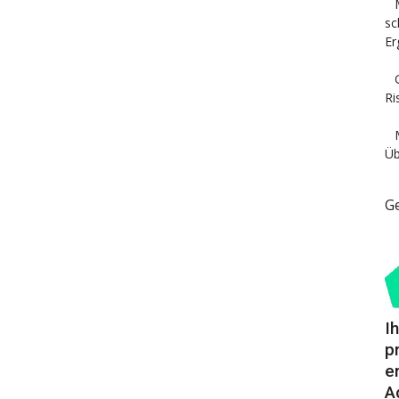
sc
Er
Ri
Üb
G
I
p
e
A