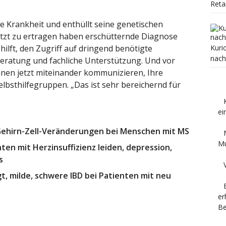
Reta
e Krankheit und enthüllt seine genetischen
jetzt zu ertragen haben erschütternde Diagnose
hilft, den Zugriff auf dringend benötigte
Kuri
nach
eratung und fachliche Unterstützung. Und vor
önnen jetzt miteinander kommunizieren, Ihre
bsthilfegruppen. „Das ist sehr bereichernd für
ei
e Gehirn-Zell-Veränderungen bei Menschen mit MS
Mu
ten mit Herzinsuffizienz leiden, depression,
s
t, milde, schwere IBD bei Patienten mit neu
er
Be