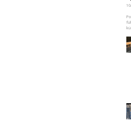
10
Po
fü
kü