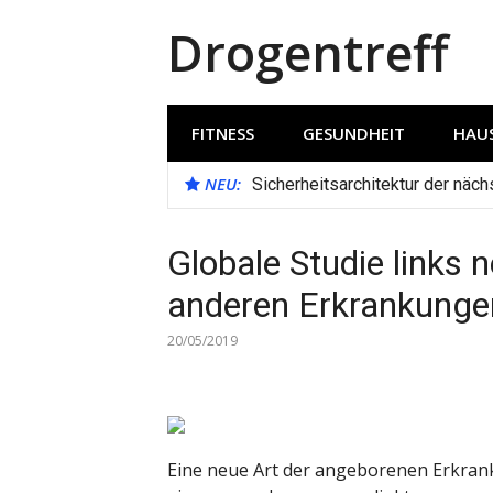
Direkt
Drogentreff
zum
Inhalt
FITNESS
GESUNDHEIT
HAUS
NEU:
Sicherheitsarchitektur der näc
Globale Studie links
anderen Erkrankunge
20/05/2019
Eine neue Art der angeborenen Erkrank