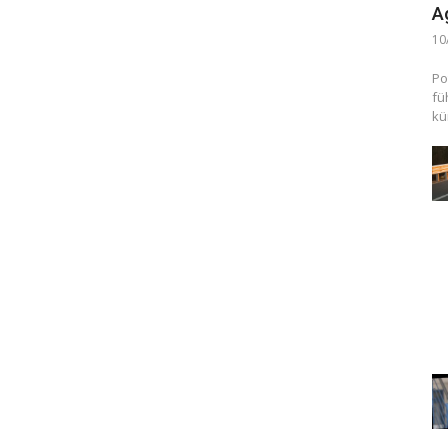
A
10
Po
fü
kü