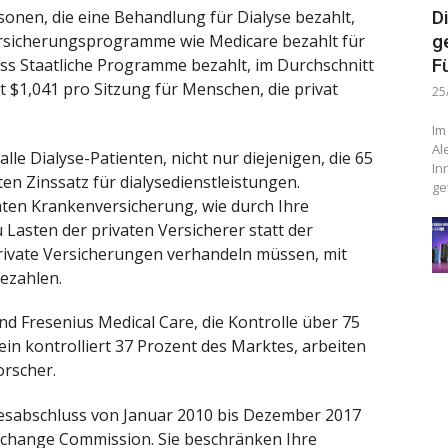
sonen, die eine Behandlung für Dialyse bezahlt,
D
versicherungsprogramme wie Medicare bezahlt für
g
dass Staatliche Programme bezahlt, im Durchschnitt
F
t $1,041 pro Sitzung für Menschen, die privat
25
Im
Al
lle Dialyse-Patienten, nicht nur diejenigen, die 65
In
ten Zinssatz für dialysedienstleistungen.
ge
vaten Krankenversicherung, wie durch Ihre
 Lasten der privaten Versicherer statt der
rivate Versicherungen verhandeln müssen, mit
bezahlen.
d Fresenius Medical Care, die Kontrolle über 75
ein kontrolliert 37 Prozent des Marktes, arbeiten
orscher.
resabschluss von Januar 2010 bis Dezember 2017
Exchange Commission. Sie beschränken Ihre