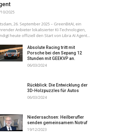
gent
/10/2025
tsdam, 26. September 2025 – GreenBitAI, ein
hrender Anbieter lokalisierter KI-Technologien,
ndigt heute offiziell den Start von Libra AI Agent...
Absolute Racing tritt mit
Porsche bei den Sepang 12
Stunden mit GEEKVP an.
06/03/2024
Rückblick: Die Entwicklung der
3D-Holzpuzzles für Autos
06/03/2024
Niedersachsen: Heilberufler
senden gemeinsamem Notruf
19/12/2023