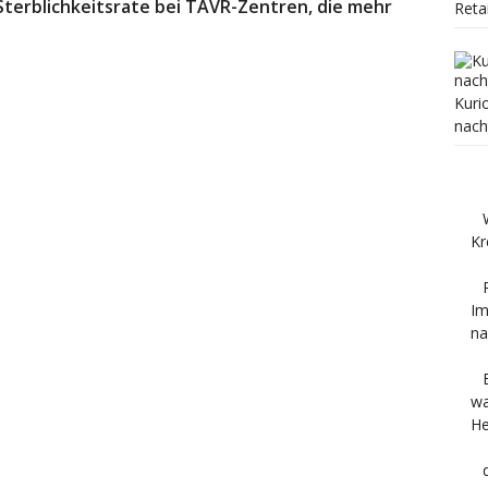
 Sterblichkeitsrate bei TAVR-Zentren, die mehr
Reta
Kuri
nach
Kr
Im
na
wa
He