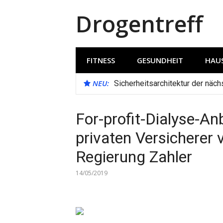
Direkt
Drogentreff
zum
Inhalt
FITNESS
GESUNDHEIT
HAUS
NEU:
Sicherheitsarchitektur der näc
For-profit-Dialyse-An
privaten Versicherer 
Regierung Zahler
14/05/2019