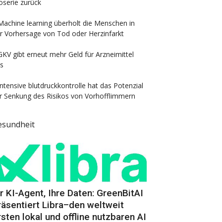
oserie zurück
Machine learning überholt die Menschen in
r Vorhersage von Tod oder Herzinfarkt
GKV gibt erneut mehr Geld für Arzneimittel
s
Intensive blutdruckkontrolle hat das Potenzial
r Senkung des Risikos von Vorhofflimmern
esundheit
hr KI-Agent, Ihre Daten: GreenBitAI
räsentiert Libra–den weltweit
rsten lokal und offline nutzbaren AI