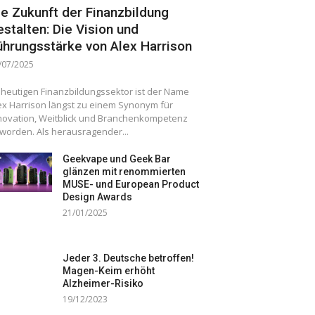
ie Zukunft der Finanzbildung
estalten: Die Vision und
ührungsstärke von Alex Harrison
/07/2025
 heutigen Finanzbildungssektor ist der Name
ex Harrison längst zu einem Synonym für
novation, Weitblick und Branchenkompetenz
worden. Als herausragender...
Geekvape und Geek Bar
glänzen mit renommierten
MUSE- und European Product
Design Awards
21/01/2025
Jeder 3. Deutsche betroffen!
Magen-Keim erhöht
Alzheimer-Risiko
19/12/2023