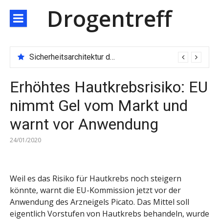
Direkt
Drogentreff
zum
Inhalt
Sicherheitsarchitektur der nächsten Generation: JARXE kombiniert Multi-Wallet und MPC als Schutzschild für digitales Vertrauen
Erhöhtes Hautkrebsrisiko: EU
nimmt Gel vom Markt und
warnt vor Anwendung
24/01/2020
Weil es das Risiko für Hautkrebs noch steigern
könnte, warnt die EU-Kommission jetzt vor der
Anwendung des Arzneigels Picato. Das Mittel soll
eigentlich Vorstufen von Hautkrebs behandeln, wurde