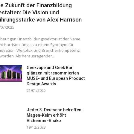
ie Zukunft der Finanzbildung
estalten: Die Vision und
ührungsstärke von Alex Harrison
/07/2025
 heutigen Finanzbildungssektor ist der Name
ex Harrison längst zu einem Synonym für
novation, Weitblick und Branchenkompetenz
worden. Als herausragender...
Geekvape und Geek Bar
glänzen mit renommierten
MUSE- und European Product
Design Awards
21/01/2025
Jeder 3. Deutsche betroffen!
Magen-Keim erhöht
Alzheimer-Risiko
19/12/2023