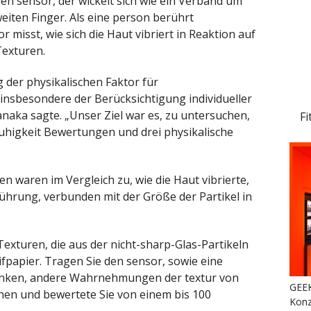
n sensor, der wickelt sich wie ein Verband um
eiten Finger. Als eine person berührt
 misst, wie sich die Haut vibriert in Reaktion auf
Texturen.
 der physikalischen Faktor für
nsbesondere der Berücksichtigung individueller
aka sagte. „Unser Ziel war es, zu untersuchen,
Fi
uhigkeit Bewertungen und drei physikalische
 waren im Vergleich zu, wie die Haut vibrierte,
ührung, verbunden mit der Größe der Partikel in
exturen, die aus der nicht-sharp-Glas-Partikeln
fpapier. Tragen Sie den sensor, sowie eine
nken, andere Wahrnehmungen der textur von
GEEK
hen und bewertete Sie von einem bis 100
Konz
.