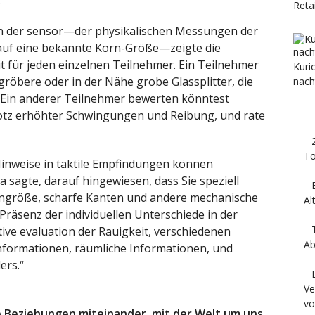
Reta
n der sensor—der physikalischen Messungen der
 auf eine bekannte Korn-Größe—zeigte die
 für jeden einzelnen Teilnehmer. Ein Teilnehmer
Kuri
gröbere oder in der Nähe grobe Glassplitter, die
nach
 Ein anderer Teilnehmer bewerten könntest
 trotz erhöhter Schwingungen und Reibung, und rate
To
 Hinweise in taktile Empfindungen können
a sagte, darauf hingewiesen, dass Sie speziell
rngröße, scharfe Kanten und andere mechanische
Al
 Präsenz der individuellen Unterschiede in der
ive evaluation der Rauigkeit, verschiedenen
Ab
nformationen, räumliche Informationen, und
ers.“
Ve
vo
e Beziehungen miteinander, mit der Welt um uns