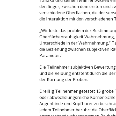
Tanaka und seinem team entwickelt eine
den finger, zwischen dem ersten und zw
verschiedene Oberflächen, die der sensor
die Interaktion mit den verschiedenen 
„Wir löste das problem der Bestimmung
Oberflächenrauhigkeit Wahrnehmung, i
Unterschiede in der Wahrnehmung,“ Tan
die Beziehung zwischen subjektiven Ra
Parameter.“
Die Teilnehmer subjektiven Bewertungen
und die Reibung entsteht durch die Ber
der Körnung der Proben.
Dreißig Teilnehmer getestet 15 grobe T
oder abwechslungsreiche Körner-Schlei
Augenbinde und Kopfhörer zu beschrä
jedem Teilnehmer berührt die Oberfläc
entsprechend wahrgenommen Rauheit