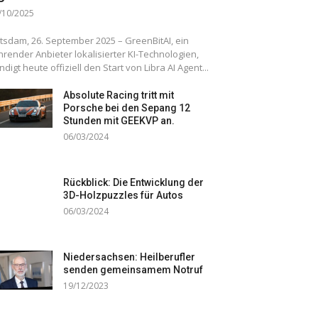
/10/2025
tsdam, 26. September 2025 – GreenBitAI, ein
hrender Anbieter lokalisierter KI-Technologien,
ndigt heute offiziell den Start von Libra AI Agent...
Absolute Racing tritt mit
Porsche bei den Sepang 12
Stunden mit GEEKVP an.
06/03/2024
Rückblick: Die Entwicklung der
3D-Holzpuzzles für Autos
06/03/2024
Niedersachsen: Heilberufler
senden gemeinsamem Notruf
19/12/2023