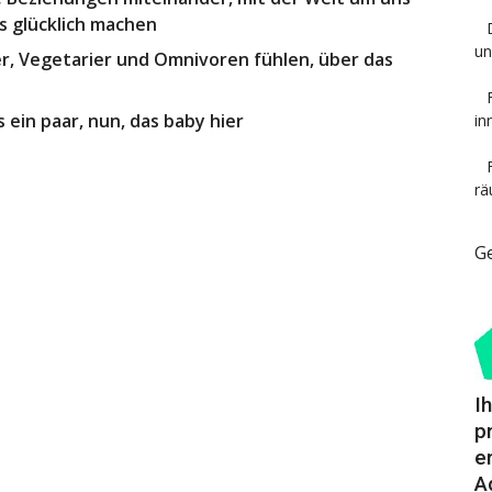
s glücklich machen
u
r, Vegetarier und Omnivoren fühlen, über das
s ein paar, nun, das baby hier
in
rä
G
I
p
e
A