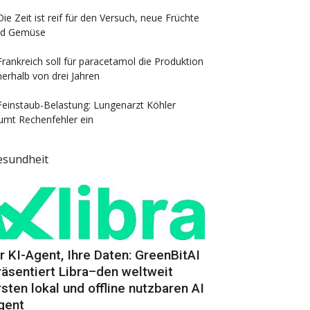
Die Zeit ist reif für den Versuch, neue Früchte
nd Gemüse
Frankreich soll für paracetamol die Produktion
nerhalb von drei Jahren
Feinstaub-Belastung: Lungenarzt Köhler
umt Rechenfehler ein
esundheit
hr KI-Agent, Ihre Daten: GreenBitAI
räsentiert Libra–den weltweit
rsten lokal und offline nutzbaren AI
gent