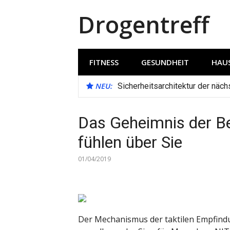
Direkt
Drogentreff
zum
Inhalt
FITNESS
GESUNDHEIT
HAUS
NEU:
Sicherheitsarchitektur der näc
Das Geheimnis der Be
fühlen über Sie
01/04/2019
Der Mechanismus der taktilen Empfindun