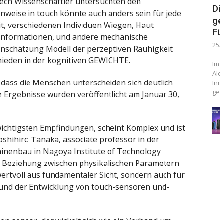
ech Wissenschaftler untersuchten den
D
nweise in touch könnte auch anders sein für jede
g
t, verschiedenen Individuen Wiegen, Haut
F
Informationen, und andere mechanische
25
 Einschätzung Modell der perzeptiven Rauhigkeit
hieden in der kognitiven GEWICHTE.
Im
Al
, dass die Menschen unterscheiden sich deutlich
In
ge
e Ergebnisse wurden veröffentlicht am Januar 30,
ichtigsten Empfindungen, scheint Komplex und ist
shihiro Tanaka, associate professor in der
hinenbau in Nagoya Institute of Technology
er Beziehung zwischen physikalischen Parametern
wertvoll aus fundamentaler Sicht, sondern auch für
 und der Entwicklung von touch-sensoren und-