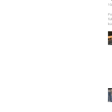
10
Po
fü
kü