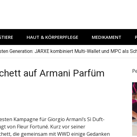
TIERE
HAUT & KÖRPERPFLEGE
MEDIKAMENT
hsten Generation: JARXE kombiniert Multi-Wallet und MPC als Schu
chett auf Armani Parfüm
P
uesten Kampagne für Giorgio Armani’s Sì Duft-
ugt von Fleur Fortuné. Kurz vor seiner
nchett, die gemeinsam mit WWD einige Gedanken