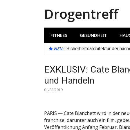
Direkt
Drogentreff
zum
Inhalt
FITNESS
GESUNDHEIT
HAUS
NEU:
Sicherheitsarchitektur der näc
EXKLUSIV: Cate Blan
und Handeln
01/02/2019
PARIS ­— Cate Blanchett wird in der ne
franchise, darunter auch ein film, gebe
Veröffentlichung Anfang Februar, Bla