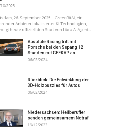
/10/2025
tsdam, 26. September 2025 – GreenBitAI, ein
hrender Anbieter lokalisierter KI-Technologien,
ndigt heute offiziell den Start von Libra AI Agent...
Absolute Racing tritt mit
Porsche bei den Sepang 12
Stunden mit GEEKVP an.
06/03/2024
Rückblick: Die Entwicklung der
3D-Holzpuzzles für Autos
06/03/2024
Niedersachsen: Heilberufler
senden gemeinsamem Notruf
19/12/2023