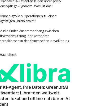
Coronavirus-Patienten leiden unter post-
tensivpflege-Syndrom. Was ist das?
Können großen Operationen zu einer
ngfristigen „brain drain“?
Studie findet Zusammenhang zwischen
ftverschmutzung, der koronaren
herosklerose in der chinesischen Bevölkerung
esundheit
hr KI-Agent, Ihre Daten: GreenBitAI
räsentiert Libra–den weltweit
rsten lokal und offline nutzbaren AI
gent