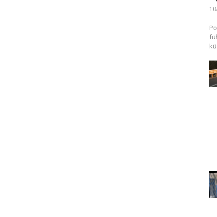
10
Po
fü
kü