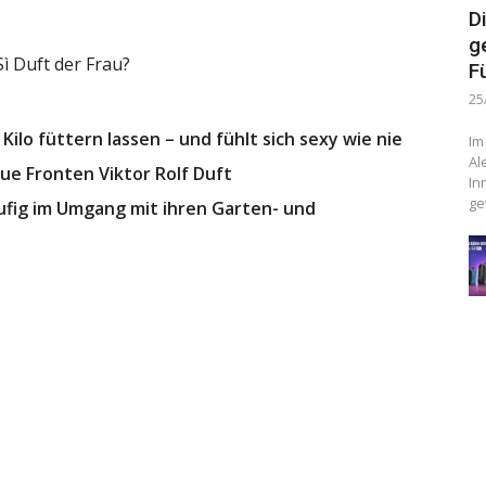
D
g
ì Duft der Frau?
F
25
7 Kilo füttern lassen – und fühlt sich sexy wie nie
Im
Al
ue Fronten Viktor Rolf Duft
In
ge
ufig im Umgang mit ihren Garten- und