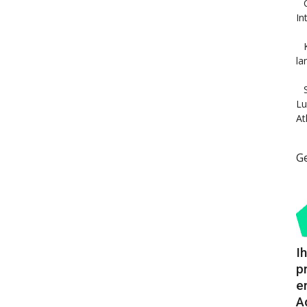
In
la
Lu
At
G
I
p
e
A