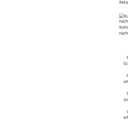
Reta
Kuri
nach
Sc
um
zu
er