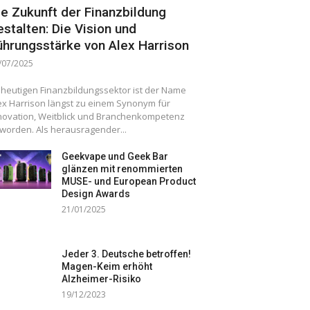
ie Zukunft der Finanzbildung
estalten: Die Vision und
ührungsstärke von Alex Harrison
/07/2025
 heutigen Finanzbildungssektor ist der Name
ex Harrison längst zu einem Synonym für
novation, Weitblick und Branchenkompetenz
worden. Als herausragender...
Geekvape und Geek Bar
glänzen mit renommierten
MUSE- und European Product
Design Awards
21/01/2025
Jeder 3. Deutsche betroffen!
Magen-Keim erhöht
Alzheimer-Risiko
19/12/2023