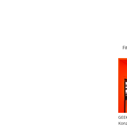
Fi
GEEK
Konz