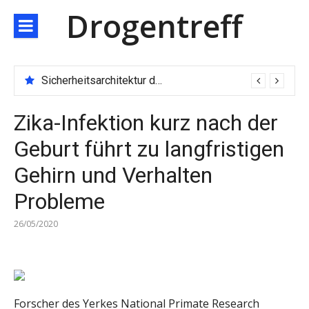
Direkt
Drogentreff
zum
Inhalt
Sicherheitsarchitektur der nächsten Generation: JARXE kombiniert Multi-Wallet und MPC als Schutzschild für digitales Vertrauen
Zika-Infektion kurz nach der
Geburt führt zu langfristigen
Gehirn und Verhalten
Probleme
26/05/2020
Forscher des Yerkes National Primate Research