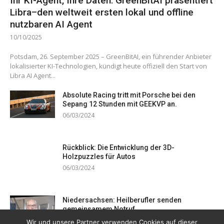
Ihr KI-Agent, Ihre Daten: GreenBitAI präsentiert
Libra–den weltweit ersten lokal und offline
nutzbaren AI Agent
10/10/2025
Potsdam, 26. September 2025 – GreenBitAI, ein führender Anbieter
lokalisierter KI-Technologien, kündigt heute offiziell den Start von
Libra AI Agent...
Absolute Racing tritt mit Porsche bei den
Sepang 12 Stunden mit GEEKVP an.
06/03/2024
Rückblick: Die Entwicklung der 3D-
Holzpuzzles für Autos
06/03/2024
Niedersachsen: Heilberufler senden
gemeinsamem Notruf
19/12/2023
Wir und unsere Partner verwenden Cookies auf dieser