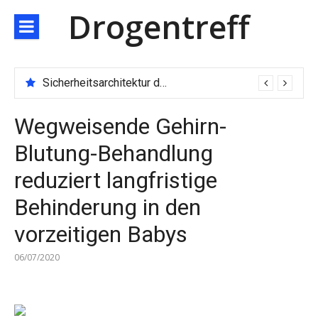
Direkt
Drogentreff
zum
Inhalt
Sicherheitsarchitektur der nächsten Generation: JARXE kombiniert Multi-Wallet und MPC als Schutzschild für digitales Vertrauen
Wegweisende Gehirn-
Blutung-Behandlung
reduziert langfristige
Behinderung in den
vorzeitigen Babys
06/07/2020