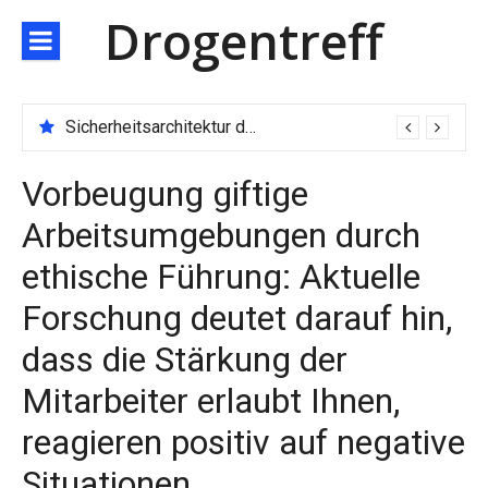
Direkt
Drogentreff
zum
Inhalt
Sicherheitsarchitektur der nächsten Generation: JARXE kombiniert Multi-Wallet und MPC als Schutzschild für digitales Vertrauen
Vorbeugung giftige
Arbeitsumgebungen durch
ethische Führung: Aktuelle
Forschung deutet darauf hin,
dass die Stärkung der
Mitarbeiter erlaubt Ihnen,
reagieren positiv auf negative
Situationen