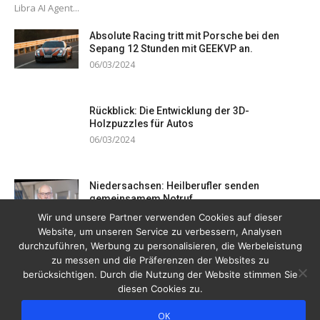
Libra AI Agent...
Absolute Racing tritt mit Porsche bei den
Sepang 12 Stunden mit GEEKVP an.
06/03/2024
Rückblick: Die Entwicklung der 3D-
Holzpuzzles für Autos
06/03/2024
Niedersachsen: Heilberufler senden
gemeinsamem Notruf
19/12/2023
Wir und unsere Partner verwenden Cookies auf dieser
Website, um unseren Service zu verbessern, Analysen
durchzuführen, Werbung zu personalisieren, die Werbeleistung
zu messen und die Präferenzen der Websites zu
berücksichtigen. Durch die Nutzung der Website stimmen Sie
diesen Cookies zu.
OK