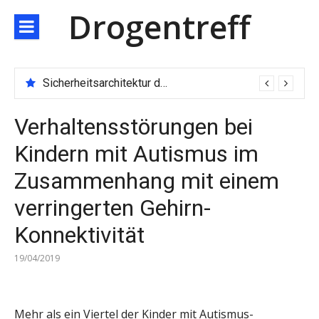
Direkt
Drogentreff
zum
Inhalt
Sicherheitsarchitektur der nächsten Generation: JARXE kombiniert Multi-Wallet und MPC als Schutzschild für digitales Vertrauen
Verhaltensstörungen bei
Kindern mit Autismus im
Zusammenhang mit einem
verringerten Gehirn-
Konnektivität
19/04/2019
Mehr als ein Viertel der Kinder mit Autismus-