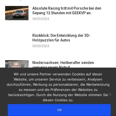
Absolute Racing tritt mit Porsche bei den
Sepang 12 Stunden mit GEEKVP an.
06/03/2024
Rückblick: Die Entwicklung der 3D-
Holzpuzzles für Autos
06/03/2024
Niedersachsen: Heilberufler senden
gemeinsamem Notruf
19/12/2023
Wir und unsere Partner verwenden Cookies auf dieser
Website, um unseren Service zu verbessern, Analysen
durchzuführen, Werbung zu personalisieren, die Werbeleistung
zu messen und die Präferenzen der Websites zu
berücksichtigen. Durch die Nutzung der Website stimmen Sie
diesen Cookies zu.
OK
Copyright © 2026 Drogentreff