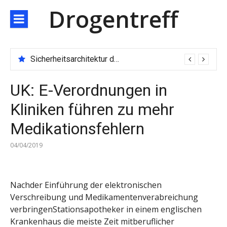
Direkt
Drogentreff
zum
Inhalt
Sicherheitsarchitektur der nächsten Generation: JARXE kombiniert Multi-Wallet und MPC als Schutzschild für digitales Vertrauen
UK: E-Verordnungen in
Kliniken führen zu mehr
Medikationsfehlern
04/04/2019
Nachder Einführung der elektronischen
Verschreibung und Medikamentenverabreichung
verbringenStationsapotheker in einem englischen
Krankenhaus die meiste Zeit mitberuflicher