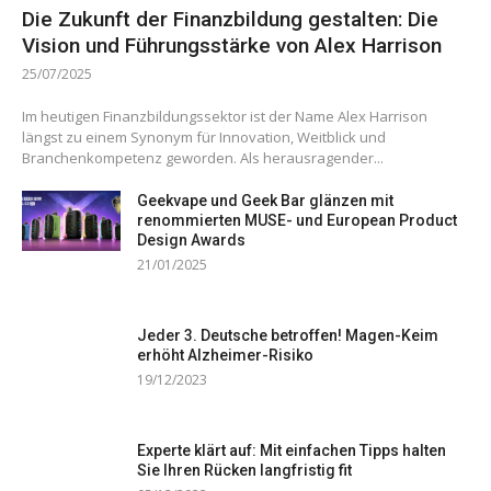
Die Zukunft der Finanzbildung gestalten: Die
Vision und Führungsstärke von Alex Harrison
25/07/2025
Im heutigen Finanzbildungssektor ist der Name Alex Harrison
längst zu einem Synonym für Innovation, Weitblick und
Branchenkompetenz geworden. Als herausragender...
Geekvape und Geek Bar glänzen mit
renommierten MUSE- und European Product
Design Awards
21/01/2025
Jeder 3. Deutsche betroffen! Magen-Keim
erhöht Alzheimer-Risiko
19/12/2023
Experte klärt auf: Mit einfachen Tipps halten
Sie Ihren Rücken langfristig fit