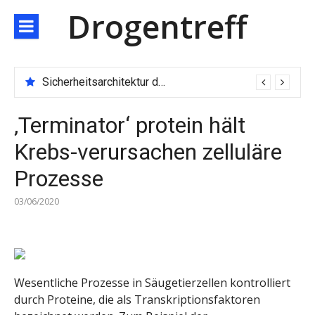
Direkt
Drogentreff
zum
Inhalt
Sicherheitsarchitektur der nächsten Generation: JARXE kombiniert Multi-Wallet und MPC als Schutzschild für digitales Vertrauen
‚Terminator‘ protein hält
Krebs-verursachen zelluläre
Prozesse
03/06/2020
Wesentliche Prozesse in Säugetierzellen kontrolliert
durch Proteine, die als Transkriptionsfaktoren