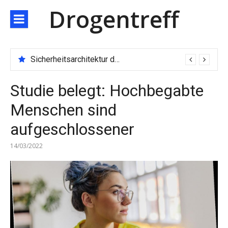
Direkt
Drogentreff
zum
Inhalt
Sicherheitsarchitektur der nächsten Generation: JARXE kombiniert Multi-Wallet und MPC als Schutzschild für digitales Vertrauen
Studie belegt: Hochbegabte
Menschen sind
aufgeschlossener
14/03/2022