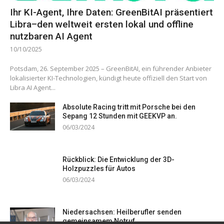
Ihr KI-Agent, Ihre Daten: GreenBitAI präsentiert
Libra–den weltweit ersten lokal und offline
nutzbaren AI Agent
10/10/2025
Potsdam, 26. September 2025 – GreenBitAI, ein führender Anbieter
lokalisierter KI-Technologien, kündigt heute offiziell den Start von
Libra AI Agent...
Absolute Racing tritt mit Porsche bei den
Sepang 12 Stunden mit GEEKVP an.
06/03/2024
Rückblick: Die Entwicklung der 3D-
Holzpuzzles für Autos
06/03/2024
Niedersachsen: Heilberufler senden
gemeinsamem Notruf