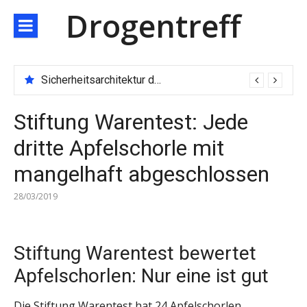
Direkt
Drogentreff
zum
Inhalt
Sicherheitsarchitektur der nächsten Generation: JARXE kombiniert Multi-Wallet und MPC als Schutzschild für digitales Vertrauen
Stiftung Warentest: Jede
dritte Apfelschorle mit
mangelhaft abgeschlossen
28/03/2019
Stiftung Warentest bewertet
Apfelschorlen: Nur eine ist gut
Die Stiftung Warentest hat 24 Apfelschorlen