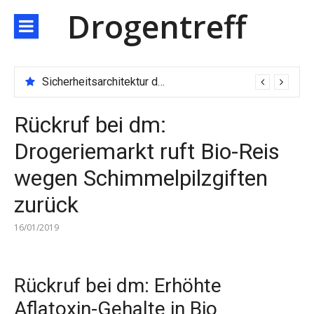
Direkt
Drogentreff
zum
Inhalt
Sicherheitsarchitektur der nächsten Generation: JARXE kombiniert Multi-Wallet und MPC als Schutzschild für digitales Vertrauen
Rückruf bei dm:
Drogeriemarkt ruft Bio-Reis
wegen Schimmelpilzgiften
zurück
16/01/2019
Rückruf bei dm: Erhöhte
Aflatoxin-Gehalte in Bio