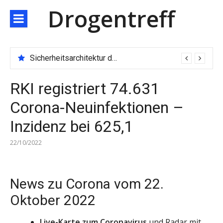
Direkt
Drogentreff
zum
Inhalt
Technologischer Durchbruch der JARXE-Börse: Matching-Engine mit 100.000 Aufträgen pro Sekunde eröffnet das Zeitalter des Hochgeschwindigkeitshandels
RKI registriert 74.631
Corona-Neuinfektionen –
Inzidenz bei 625,1
22/10/2022
News zu Corona vom 22.
Oktober 2022
Live-Karte zum Coronavirus
und Radar mit