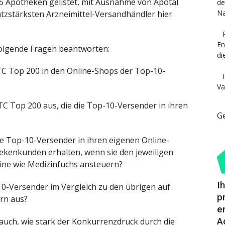
5 Apotheken gelistet, mit Ausnahme von Apotal
de
Na
zstärksten Arzneimittel-Versandhändler hier
En
folgende Fragen beantworten:
di
OTC Top 200 in den Online-Shops der Top-10-
Va
OTC Top 200 aus, die die Top-10-Versender in ihren
G
die Top-10-Versender in ihren eigenen Online-
ekenkunden erhalten, wenn sie den jeweiligen
ine wie Medizinfuchs ansteuern?
I
-10-Versender im Vergleich zu den übrigen auf
p
rn aus?
e
A
auch, wie stark der Konkurrenzdruck durch die