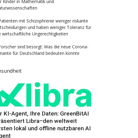
r Kinder in Mathematik und
turwissenschaften
Patienten mit Schizophrenie weniger riskante
tscheidungen und haben weniger Toleranz für
e wirtschaftliche Ungerechtigkeiten
Forscher sind besorgt: Was die neue Corona-
riante für Deutschland bedeuten könnte
esundheit
hr KI-Agent, Ihre Daten: GreenBitAI
räsentiert Libra–den weltweit
rsten lokal und offline nutzbaren AI
gent