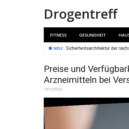
Direkt
Drogentreff
zum
Inhalt
FITNESS
GESUNDHEIT
HAUS
NEU:
Sicherheitsarchitektur der näc
Preise und Verfügbar
Arzneimitteln bei Ve
19/12/2022