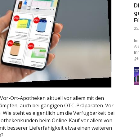
D
g
F
25
Im
Al
In
ge
or-Ort-Apotheken aktuell vor allem mit den
kämpfen, auch bei gängigen OTC-Präparaten. Vor
: Wie steht es eigentlich um die Verfügbarkeit bei
pothekenkunden beim Online-Kauf vor allem von
mit besserer Lieferfähigkeit etwa einen weiteren
n?