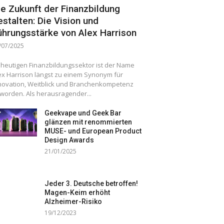
ie Zukunft der Finanzbildung
estalten: Die Vision und
ührungsstärke von Alex Harrison
/07/2025
 heutigen Finanzbildungssektor ist der Name
ex Harrison längst zu einem Synonym für
novation, Weitblick und Branchenkompetenz
worden. Als herausragender...
Geekvape und Geek Bar
glänzen mit renommierten
MUSE- und European Product
Design Awards
21/01/2025
Jeder 3. Deutsche betroffen!
Magen-Keim erhöht
Alzheimer-Risiko
19/12/2023