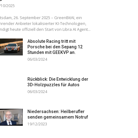
/10/2025
tsdam, 26. September 2025 – GreenBitAI, ein
hrender Anbieter lokalisierter KI-Technologien,
ndigt heute offiziell den Start von Libra AI Agent...
Absolute Racing tritt mit
Porsche bei den Sepang 12
Stunden mit GEEKVP an.
06/03/2024
Rückblick: Die Entwicklung der
3D-Holzpuzzles für Autos
06/03/2024
Niedersachsen: Heilberufler
senden gemeinsamem Notruf
19/12/2023