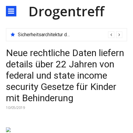
Direkt
Drogentreff
zum
Inhalt
Sicherheitsarchitektur der nächsten Generation: JARXE kombiniert Multi-Wallet und MPC als Schutzschild für digitales Vertrauen
Neue rechtliche Daten liefern
details über 22 Jahren von
federal und state income
security Gesetze für Kinder
mit Behinderung
10/05/2019