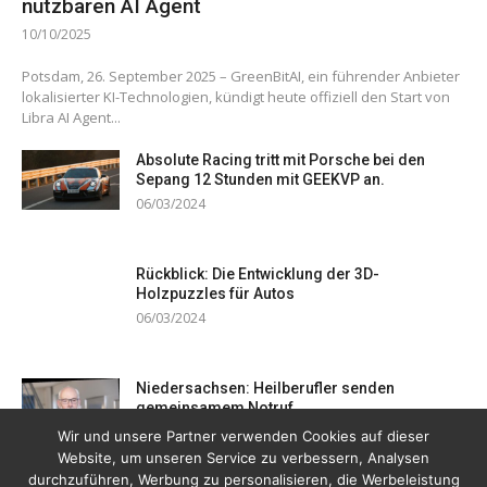
nutzbaren AI Agent
10/10/2025
Potsdam, 26. September 2025 – GreenBitAI, ein führender Anbieter
lokalisierter KI-Technologien, kündigt heute offiziell den Start von
Libra AI Agent...
Absolute Racing tritt mit Porsche bei den
Sepang 12 Stunden mit GEEKVP an.
06/03/2024
Rückblick: Die Entwicklung der 3D-
Holzpuzzles für Autos
06/03/2024
Niedersachsen: Heilberufler senden
gemeinsamem Notruf
19/12/2023
Wir und unsere Partner verwenden Cookies auf dieser
Website, um unseren Service zu verbessern, Analysen
durchzuführen, Werbung zu personalisieren, die Werbeleistung