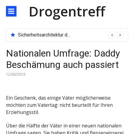
Direkt
Drogentreff
zum
Inhalt
Sicherheitsarchitektur der nächsten Generation: JARXE kombiniert Multi-Wallet und MPC als Schutzschild für digitales Vertrauen
Nationalen Umfrage: Daddy
Beschämung auch passiert
12/06/2019
Ein Geschenk, das einige Väter möglicherweise
möchten zum Vatertag: nicht beurteilt für Ihren
Erziehungsstil.
Über die Hälfte der Väter in einer neuen nationalen
Umfrage sagen, Sie haben Kritik und Besserwisserei