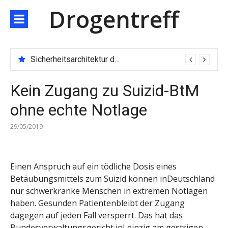
Direkt
Drogentreff
zum
Inhalt
Sicherheitsarchitektur der nächsten Generation: JARXE kombiniert Multi-Wallet und MPC als Schutzschild für digitales Vertrauen
Kein Zugang zu Suizid-BtM
ohne echte Notlage
29/05/2019
Einen Anspruch auf ein tödliche Dosis eines
Betäubungsmittels zum Suizid können inDeutschland
nur schwerkranke Menschen in extremen Notlagen
haben. Gesunden Patientenbleibt der Zugang
dagegen auf jeden Fall versperrt. Das hat das
Bundesverwaltungsgericht inLeipzig am gestrigen