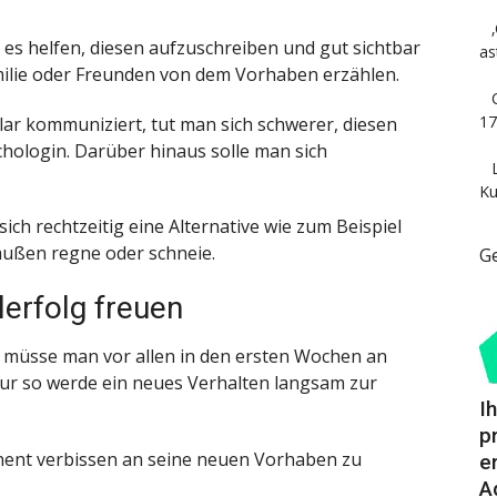
 es helfen, diesen aufzuschreiben und gut sichtbar
as
ilie oder Freunden von dem Vorhaben erzählen.
17
ar kommuniziert, tut man sich schwerer, diesen
ychologin. Darüber hinaus solle man sich
Ku
ich rechtzeitig eine Alternative wie zum Beispiel
raußen regne oder schneie.
G
lerfolg freuen
, müsse man vor allen in den ersten Wochen an
ur so werde ein neues Verhalten langsam zur
I
p
manent verbissen an seine neuen Vorhaben zu
e
A