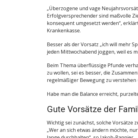
„Überzogene und vage Neujahrsvorsätze
Erfolgversprechender sind maßvolle Zie
konsequent umgesetzt werden“, erklärt 
Krankenkasse.
Besser als der Vorsatz „ich will mehr Sp
jeden Mittwochabend joggen, weil es m
Beim Thema überflüssige Pfunde verhalt
zu wollen, sei es besser, die Zusam
regelmäßiger Bewegung zu verstehen u
Habe man die Balance erreicht, purzelte
Gute Vorsätze der Famil
Wichtig sei zunächst, solche Vorsätze 
„Wer an sich etwas ändern möchte, nur w
lange durchhalten“, so Jakob-Pannier.