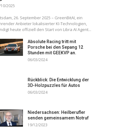
/10/2025
tsdam, 26. September 2025 – GreenBitAI, ein
hrender Anbieter lokalisierter KI-Technologien,
ndigt heute offiziell den Start von Libra AI Agent...
Absolute Racing tritt mit
Porsche bei den Sepang 12
Stunden mit GEEKVP an.
06/03/2024
Rückblick: Die Entwicklung der
3D-Holzpuzzles für Autos
06/03/2024
Niedersachsen: Heilberufler
senden gemeinsamem Notruf
19/12/2023