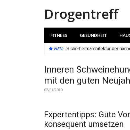
Direkt
Drogentreff
zum
Inhalt
FITNESS
GESUNDHEIT
HAUS
NEU:
Sicherheitsarchitektur der näc
Inneren Schweinehund
mit den guten Neuja
02/01/2019
Expertentipps: Gute Vo
konsequent umsetzen