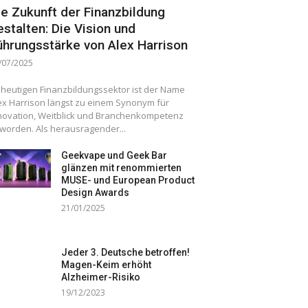
ie Zukunft der Finanzbildung
estalten: Die Vision und
ührungsstärke von Alex Harrison
/07/2025
 heutigen Finanzbildungssektor ist der Name
ex Harrison längst zu einem Synonym für
novation, Weitblick und Branchenkompetenz
worden. Als herausragender...
Geekvape und Geek Bar
glänzen mit renommierten
MUSE- und European Product
Design Awards
21/01/2025
Jeder 3. Deutsche betroffen!
Magen-Keim erhöht
Alzheimer-Risiko
19/12/2023