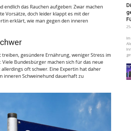
D
nd endlich das Rauchen aufgeben: Zwar machen
g
e Vorsätze, doch leider klappt es mit der
F
ertin erklärt, wie man gegen den inneren
25
Im
schwer
Al
In
 treiben, gesündere Ernährung, weniger Stress im
ge
: Viele Bundesbürger machen sich für das neue
 allerdings oft schwer. Eine Expertin hat daher
 den inneren Schweinehund dauerhaft zu