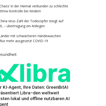
‚Chaos‘ in der Heimat verbunden zu schlechte
thma-Kontrolle bei Kindern
China virus-Zahl der Todesopfer steigt auf
0, – übertragung ein Anliegen
Länder mit schwächeren Händewaschen
ltur mehr ausgesetzt COVID-19
esundheit
hr KI-Agent, Ihre Daten: GreenBitAI
räsentiert Libra–den weltweit
rsten lokal und offline nutzbaren AI
gent