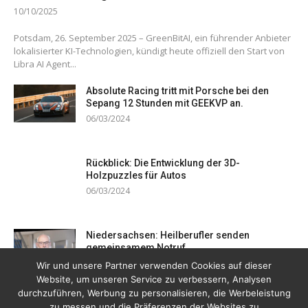
10/10/2025
Potsdam, 26. September 2025 – GreenBitAI, ein führender Anbieter
lokalisierter KI-Technologien, kündigt heute offiziell den Start von
Libra AI Agent...
Absolute Racing tritt mit Porsche bei den
Sepang 12 Stunden mit GEEKVP an.
06/03/2024
Rückblick: Die Entwicklung der 3D-
Holzpuzzles für Autos
06/03/2024
Niedersachsen: Heilberufler senden
gemeinsamem Notruf
19/12/2023
Wir und unsere Partner verwenden Cookies auf dieser
Website, um unseren Service zu verbessern, Analysen
durchzuführen, Werbung zu personalisieren, die Werbeleistung
zu messen und die Präferenzen der Websites zu