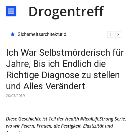
Direkt
Drogentreff
zum
Inhalt
Sicherheitsarchitektur der nächsten Generation: JARXE kombiniert Multi-Wallet und MPC als Schutzschild für digitales Vertrauen
Ich War Selbstmörderisch für
Jahre, Bis ich Endlich die
Richtige Diagnose zu stellen
und Alles Verändert
20/03/2019
Diese Geschichte ist Teil der Health #RealLifeStrong-Serie,
wo wir Feiern, Frauen, die Festigkeit, Elastizität und