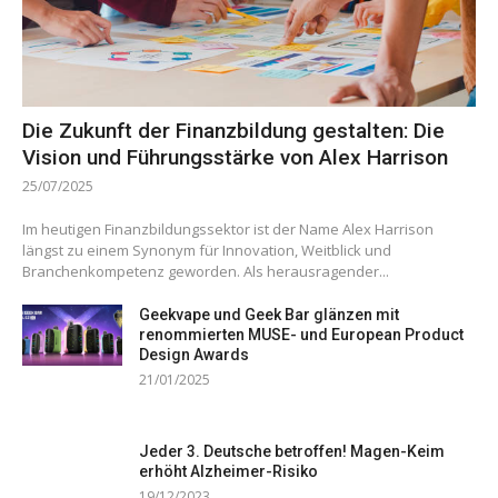
Die Zukunft der Finanzbildung gestalten: Die
Vision und Führungsstärke von Alex Harrison
25/07/2025
Im heutigen Finanzbildungssektor ist der Name Alex Harrison
längst zu einem Synonym für Innovation, Weitblick und
Branchenkompetenz geworden. Als herausragender...
Geekvape und Geek Bar glänzen mit
renommierten MUSE- und European Product
Design Awards
21/01/2025
Jeder 3. Deutsche betroffen! Magen-Keim
erhöht Alzheimer-Risiko
19/12/2023