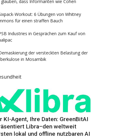
 glauben, dass Informanten wie Cohen
Sixpack-Workout: 6 Übungen von Whitney
mmons für einen straffen Bauch
PSB Industries in Gesprächen zum Kauf von
alipac
Demaskierung der versteckten Belastung der
berkulose in Mosambik
esundheit
hr KI-Agent, Ihre Daten: GreenBitAI
räsentiert Libra–den weltweit
rsten lokal und offline nutzbaren AI