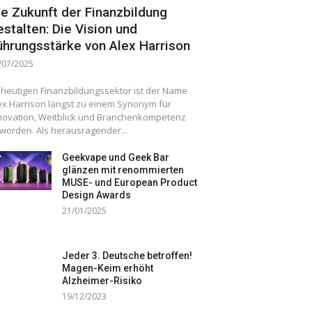
ie Zukunft der Finanzbildung
estalten: Die Vision und
ührungsstärke von Alex Harrison
/07/2025
 heutigen Finanzbildungssektor ist der Name
ex Harrison längst zu einem Synonym für
novation, Weitblick und Branchenkompetenz
worden. Als herausragender...
Geekvape und Geek Bar
glänzen mit renommierten
MUSE- und European Product
Design Awards
21/01/2025
Jeder 3. Deutsche betroffen!
Magen-Keim erhöht
Alzheimer-Risiko
19/12/2023