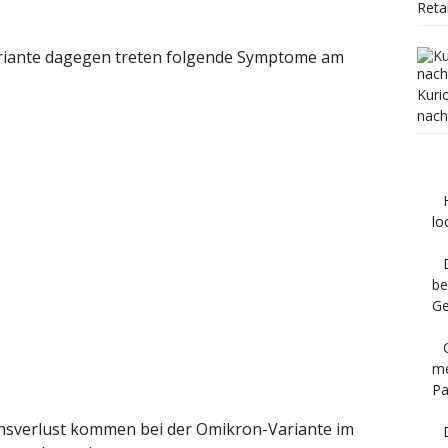
Reta
ariante dagegen treten folgende Symptome am
Kuri
nach
lo
be
Ge
me
Pa
sverlust kommen bei der Omikron-Variante im