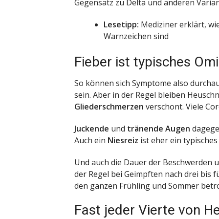
Gegensatz zu Delta und anderen Varian
Lesetipp:
Mediziner erklärt, w
Warnzeichen sind
Fieber ist typisches Om
So können sich Symptome also durchau
sein. Aber in der Regel bleiben Heusc
Gliederschmerzen
verschont. Viele Co
Juckende
und
tränende Augen
dagegen
Auch ein
Niesreiz
ist eher ein typische
Und auch die Dauer der Beschwerden u
der Regel bei Geimpften nach drei bis fü
den ganzen Frühling und Sommer betro
Fast jeder Vierte von 