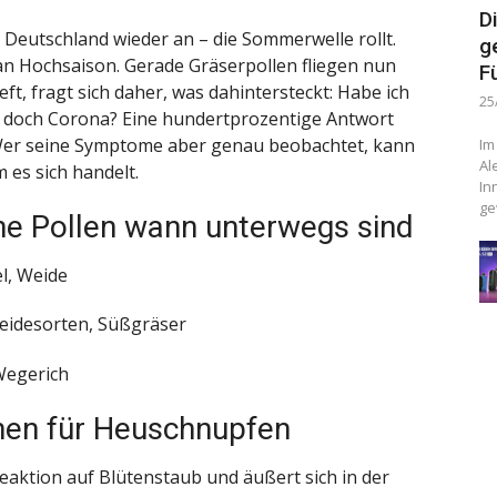
D
 Deutschland wieder an – die Sommerwelle rollt.
g
 Hochsaison. Gerade Gräserpollen fliegen nun
F
ieft, fragt sich daher, was dahintersteckt: Habe ich
25
ht doch Corona? Eine hundertprozentige Antwort
 Wer seine Symptome aber genau beobachtet, kann
Im
Al
 es sich handelt.
In
ge
he Pollen wann unterwegs sind
l, Weide
eidesorten, Süßgräser
Wegerich
en für Heuschnupfen
Reaktion auf Blütenstaub und äußert sich in der