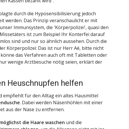
hen Kassen bezahlt wird“.
lagte durch die Hyposensibilisierung jedoch
t werden. Das Prinzip veranschaulicht er mit
t unser Immunsystem, die 'Körperpolizei', quasi den
 Missetäters ist zum Beispiel Ihr Konterfei darauf
mlos sind und nur so ähnlich aussehen. Durch die
er Körperpolizei: Das ist nur Herr Aé, bitte nicht
 könne das Verfahren auch oft mit Tabletten oder
ur wenige Arztbesuche nötig seien, erklärt der
en Heuschnupfen helfen
empfiehlt für den Alltag ein altes Hausmittel
endusche
. Dabei werden Näsenhöhlen mit einer
et aus der Nase zu entfernen.
möglichst die Haare waschen
und die