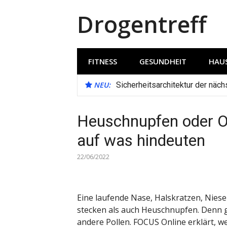
Direkt
Drogentreff
zum
Inhalt
FITNESS
GESUNDHEIT
HAUS
NEU:
Sicherheitsarchitektur der näc
Heuschnupfen oder 
auf was hindeuten
22/06/2022
Eine laufende Nase, Halskratzen, Nie
stecken als auch Heuschnupfen. Denn ge
andere Pollen. FOCUS Online erklärt, 