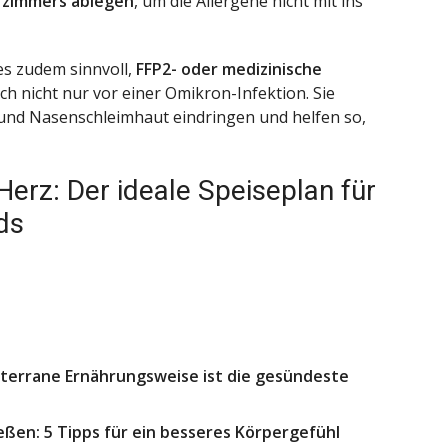
fzimmers ablegen
, um die Allergene nicht mit ins
 es zudem sinnvoll,
FFP2- oder medizinische
ch nicht nur vor einer Omikron-Infektion. Sie
 und Nasenschleimhaut eindringen und helfen so,
Herz: Der ideale Speiseplan für
ds
terrane Ernährungsweise ist die gesündeste
ßen: 5 Tipps für ein besseres Körpergefühl