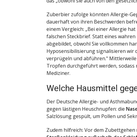
das „obwohl sie auch von den gesetzlic
Zuberbier zufolge könnten Allergie-Gep
dauerhaft von ihren Beschwerden befrei
einem Vergleich: „Bei einer Allergie ha
falschen Steckbrief. Statt eines wahren
abgebildet, obwohl Sie vollkommen har
Hyposensibilisierung signalisieren wir d
verprügeln und abführen." Mittlerweile
Tropfen durchgeführt werden, sodass n
Mediziner.
Welche Hausmittel geg
Der Deutsche Allergie- und Asthmabund 
gegen lästigen Heuschnupfen: die
Nas
Salzlösung gespült, um Pollen und Sekr
Zudem hilfreich: Vor dem Zubettgehen