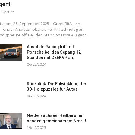
gent
/10/2025
tsdam, 26. September 2025 – GreenBitAI, ein
hrender Anbieter lokalisierter KI-Technologien,
ndigt heute offiziell den Start von Libra AI Agent...
Absolute Racing tritt mit
Porsche bei den Sepang 12
Stunden mit GEEKVP an.
06/03/2024
Rückblick: Die Entwicklung der
3D-Holzpuzzles für Autos
06/03/2024
Niedersachsen: Heilberufler
senden gemeinsamem Notruf
19/12/2023