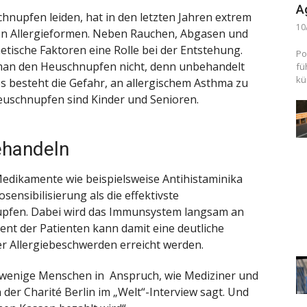
A
hnupfen leiden, hat in den letzten Jahren extrem
10
en Allergieformen. Neben Rauchen, Abgasen und
tische Faktoren eine Rolle bei der Entstehung.
Po
e man den Heuschnupfen nicht, denn unbehandelt
fü
kü
 besteht die Gefahr, an allergischem Asthma zu
euschnupfen sind Kinder und Senioren.
behandeln
edikamente wie beispielsweise Antihistaminika
osensibilisierung als die effektivste
fen. Dabei wird das Immunsystem langsam an
ent der Patienten kann damit eine deutliche
r Allergiebeschwerden erreicht werden.
 wenige Menschen in Anspruch, wie Mediziner und
der Charité Berlin im „Welt“-Interview sagt. Und