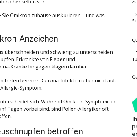
ten eher selten vor.
zu
ie Sie Omikron zuhause auskurieren – und was
Si
ikron-Anzeichen
Qu
s überschneiden und schwierig zu unterscheiden
hnupfen-Erkrankte von
Fieber
und
Tu
rona-Kranke hingegen klagen darüber.
G
 treten bei einer Corona-Infektion eher nicht auf.
s Allergie-Symptom.
nterscheidet sich: Während Omikron-Symptome in
nf Tagen vorbei sind, sind Pollen-Allergiker oft
ffen.
I
p
Heuschnupfen betroffen
e