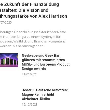
ie Zukunft der Finanzbildung
estalten: Die Vision und
ührungsstärke von Alex Harrison
/07/2025
 heutigen Finanzbildungssektor ist der Name
ex Harrison längst zu einem Synonym für
novation, Weitblick und Branchenkompetenz
worden. Als herausragender...
Geekvape und Geek Bar
glänzen mit renommierten
MUSE- und European Product
Design Awards
21/01/2025
Jeder 3. Deutsche betroffen!
Magen-Keim erhöht
Alzheimer-Risiko
19/12/2023