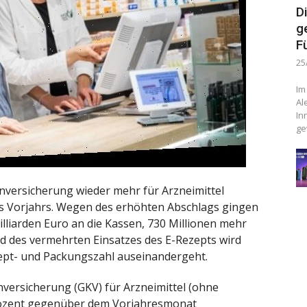
D
g
F
25
Im
Al
In
ge
enversicherung wieder mehr für Arzneimittel
s Vorjahrs. Wegen des erhöhten Abschlags gingen
illiarden Euro an die Kassen, 730 Millionen mehr
nd des vermehrten Einsatzes des E-Rezepts wird
zept- und Packungszahl auseinandergeht.
versicherung (GKV) für Arzneimittel (ohne
Prozent gegenüber dem Vorjahresmonat