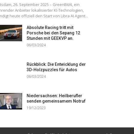
tsdam, 26. September 2025 – GreenBitAI, ein
hrender Anbieter lokalisierter KI-Technologien,
ndigt heute offiziell den Start von Libra AI Agent...
Absolute Racing tritt mit
Porsche bei den Sepang 12
Stunden mit GEEKVP an.
06/03/2024
Rückblick: Die Entwicklung der
3D-Holzpuzzles für Autos
06/03/2024
Niedersachsen: Heilberufler
senden gemeinsamem Notruf
19/12/2023