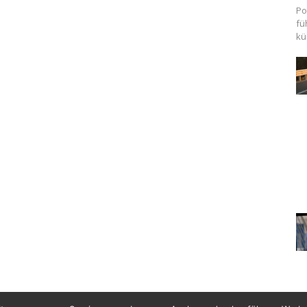
Po
fü
kü