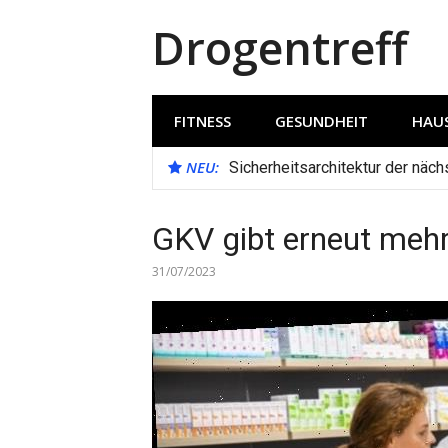
Direkt
Drogentreff
zum
Inhalt
FITNESS
GESUNDHEIT
HAUS
NEU:
Sicherheitsarchitektur der näc
GKV gibt erneut mehr
31/07/2023