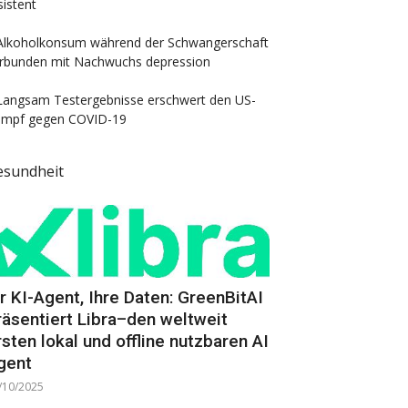
sistent
Alkoholkonsum während der Schwangerschaft
rbunden mit Nachwuchs depression
Langsam Testergebnisse erschwert den US-
mpf gegen COVID-19
esundheit
hr KI-Agent, Ihre Daten: GreenBitAI
räsentiert Libra–den weltweit
rsten lokal und offline nutzbaren AI
gent
/10/2025