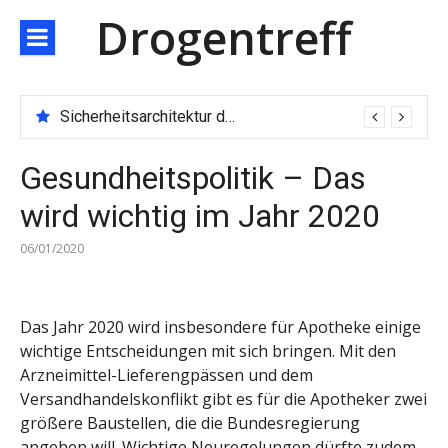
Direkt
Drogentreff
zum
Inhalt
Sicherheitsarchitektur der nächsten Generation: JARXE kombiniert Multi-Wallet und MPC als Schutzschild für digitales Vertrauen
Gesundheitspolitik – Das
wird wichtig im Jahr 2020
06/01/2020
Das Jahr 2020 wird insbesondere für Apotheke einige
wichtige Entscheidungen mit sich bringen. Mit den
Arzneimittel-Lieferengpässen und dem
Versandhandelskonflikt gibt es für die Apotheker zwei
größere Baustellen, die die Bundesregierung
angehen will. Wichtige Neuregelungen dürfte zudem