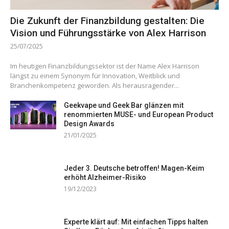
Die Zukunft der Finanzbildung gestalten: Die
Vision und Führungsstärke von Alex Harrison
25/07/2025
Im heutigen Finanzbildungssektor ist der Name Alex Harrison
längst zu einem Synonym für Innovation, Weitblick und
Branchenkompetenz geworden. Als herausragender...
Geekvape und Geek Bar glänzen mit
renommierten MUSE- und European Product
Design Awards
21/01/2025
Jeder 3. Deutsche betroffen! Magen-Keim
erhöht Alzheimer-Risiko
19/12/2023
Experte klärt auf: Mit einfachen Tipps halten