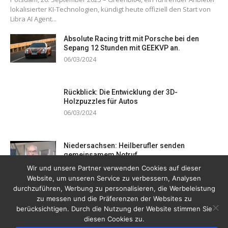
lokalisierter KI-Technologien, kündigt heute offiziell den Start von
Libra AI Agent...
Absolute Racing tritt mit Porsche bei den
Sepang 12 Stunden mit GEEKVP an.
06/03/2024
Rückblick: Die Entwicklung der 3D-
Holzpuzzles für Autos
06/03/2024
Niedersachsen: Heilberufler senden
gemeinsamem Notruf
19/12/2023
Wir und unsere Partner verwenden Cookies auf dieser
Website, um unseren Service zu verbessern, Analysen
durchzuführen, Werbung zu personalisieren, die Werbeleistung
zu messen und die Präferenzen der Websites zu
berücksichtigen. Durch die Nutzung der Website stimmen Sie
diesen Cookies zu.