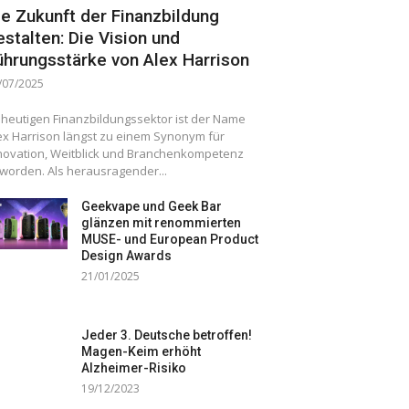
ie Zukunft der Finanzbildung
estalten: Die Vision und
ührungsstärke von Alex Harrison
/07/2025
 heutigen Finanzbildungssektor ist der Name
ex Harrison längst zu einem Synonym für
novation, Weitblick und Branchenkompetenz
worden. Als herausragender...
Geekvape und Geek Bar
glänzen mit renommierten
MUSE- und European Product
Design Awards
21/01/2025
Jeder 3. Deutsche betroffen!
Magen-Keim erhöht
Alzheimer-Risiko
19/12/2023