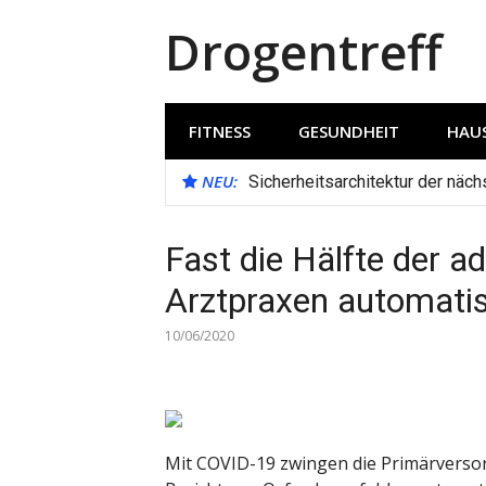
Direkt
Drogentreff
zum
Inhalt
FITNESS
GESUNDHEIT
HAUS
NEU:
Sicherheitsarchitektur der näc
Fast die Hälfte der a
Arztpraxen automatis
10/06/2020
Mit COVID-19 zwingen die Primärverso