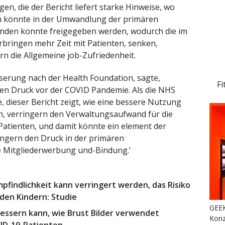
, die der Bericht liefert starke Hinweise, wo
n könnte in der Umwandlung der primären
nden konnte freigegeben werden, wodurch die im
bringen mehr Zeit mit Patienten, senken,
n die Allgemeine job-Zufriedenheit.
serung nach der Health Foundation, sagte,
Fi
ßen Druck vor der COVID Pandemie. Als die NHS
, dieser Bericht zeigt, wie eine bessere Nutzung
en, verringern den Verwaltungsaufwand für die
 Patienten, und damit könnte ein element der
ingern den Druck in der primären
 Mitgliederwerbung und-Bindung.‘
mpfindlichkeit kann verringert werden, das Risiko
 den Kindern: Studie
GEEK
rbessern kann, wie Brust Bilder verwendet
Konz
VID-19-Patienten