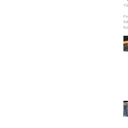
10
Po
fü
kü