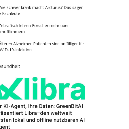
Wie schwer krank macht Arcturus? Das sagen
e Fachleute
Zebrafisch lehren Forscher mehr über
rhofflimmern
Älteren Alzheimer-Patienten sind anfälliger für
VID-19-Infektion
esundheit
hr KI-Agent, Ihre Daten: GreenBitAI
räsentiert Libra–den weltweit
rsten lokal und offline nutzbaren AI
gent