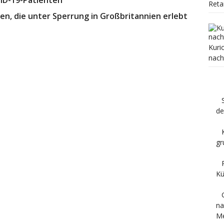
Reta
nen, die unter Sperrung in Großbritannien erlebt
Kuri
nach
de
gr
Kü
na
M