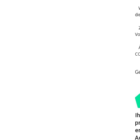
di
Vo
CO
G
I
p
e
A