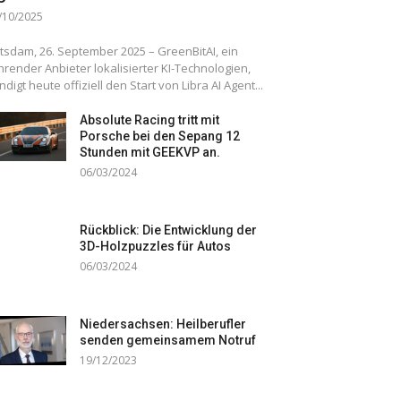
/10/2025
tsdam, 26. September 2025 – GreenBitAI, ein
hrender Anbieter lokalisierter KI-Technologien,
ndigt heute offiziell den Start von Libra AI Agent...
Absolute Racing tritt mit
Porsche bei den Sepang 12
Stunden mit GEEKVP an.
06/03/2024
Rückblick: Die Entwicklung der
3D-Holzpuzzles für Autos
06/03/2024
Niedersachsen: Heilberufler
senden gemeinsamem Notruf
19/12/2023