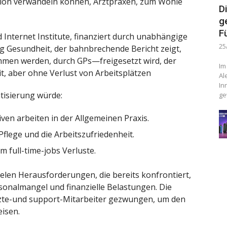
ion verwandeln können, Arztpraxen, zum Wohle
D
g
F
Internet Institute, finanziert durch unabhängige
25
ng Gesundheit, der bahnbrechende Bericht zeigt,
ommen werden, durch GPs—freigesetzt wird, der
Im
it, aber ohne Verlust von Arbeitsplätzen
Al
In
tisierung würde:
ge
iven arbeiten in der Allgemeinen Praxis.
flege und die Arbeitszufriedenheit.
m full-time-jobs Verluste.
ielen Herausforderungen, die bereits konfrontiert,
onalmangel und finanzielle Belastungen. Die
zte-und support-Mitarbeiter gezwungen, um den
eisen.