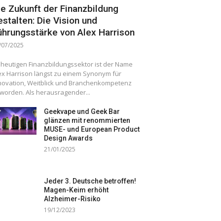
ie Zukunft der Finanzbildung
estalten: Die Vision und
ührungsstärke von Alex Harrison
/07/2025
 heutigen Finanzbildungssektor ist der Name
ex Harrison längst zu einem Synonym für
novation, Weitblick und Branchenkompetenz
worden. Als herausragender...
Geekvape und Geek Bar
glänzen mit renommierten
MUSE- und European Product
Design Awards
21/01/2025
Jeder 3. Deutsche betroffen!
Magen-Keim erhöht
Alzheimer-Risiko
19/12/2023