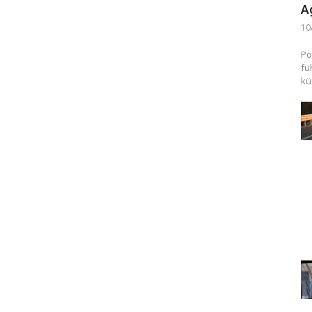
A
10
Po
fü
kü