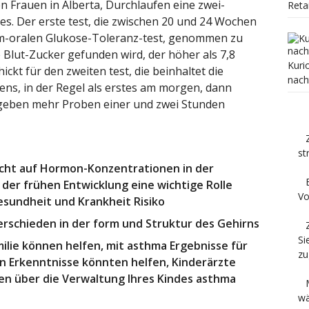
en Frauen in Alberta, Durchlaufen eine zwei-
Reta
tes. Der erste test, die zwischen 20 und 24 Wochen
mm-oralen Glukose-Toleranz-test, genommen zu
e Blut-Zucker gefunden wird, der höher als 7,8
Kuri
ickt für den zweiten test, die beinhaltet die
nach
ns, in der Regel als erstes am morgen, dann
eben mehr Proben einer und zwei Stunden
st
icht auf Hormon-Konzentrationen in der
der frühen Entwicklung eine wichtige Rolle
Vo
esundheit und Krankheit Risiko
rschieden in der form und Struktur des Gehirns
Si
ilie können helfen, mit asthma Ergebnisse für
zu
n Erkenntnisse könnten helfen, Kinderärzte
en über die Verwaltung Ihres Kindes asthma
wä