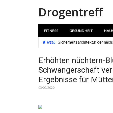
Direkt
Drogentreff
zum
Inhalt
FITNESS
GESUNDHEIT
HAUS
NEU:
Sicherheitsarchitektur der näc
Erhöhten nüchtern-Bl
Schwangerschaft ver
Ergebnisse für Mütte
03/02/2020