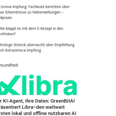
Corona-Impfung: Fachleute berichten über
ue Erkenntnisse zu Nebenwirkungen –
ilpraxis
Wie klappt es mit dem E-Rezept in den
otheken?
Virologe Streeck überrascht über Empfehlung
ch Astrazeneca-Impfung
esundheit
hr KI-Agent, Ihre Daten: GreenBitAI
räsentiert Libra–den weltweit
rsten lokal und offline nutzbaren AI