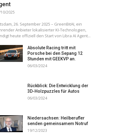
gent
/10/2025
tsdam, 26. September 2025 – GreenBitAI, ein
hrender Anbieter lokalisierter KI-Technologien,
ndigt heute offiziell den Start von Libra AI Agent...
Absolute Racing tritt mit
Porsche bei den Sepang 12
Stunden mit GEEKVP an.
06/03/2024
Rückblick: Die Entwicklung der
3D-Holzpuzzles für Autos
06/03/2024
Niedersachsen: Heilberufler
senden gemeinsamem Notruf
19/12/2023