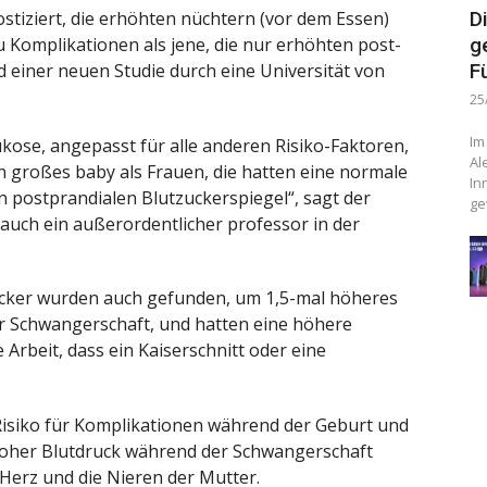
tiziert, die erhöhten nüchtern (vor dem Essen)
D
u Komplikationen als jene, die nur erhöhten post-
g
 einer neuen Studie durch eine Universität von
F
25
Im
kose, angepasst für alle anderen Risiko-Faktoren,
Al
in großes baby als Frauen, die hatten eine normale
In
 postprandialen Blutzuckerspiegel“, sagt der
ge
auch ein außerordentlicher professor in der
cker wurden auch gefunden, um 1,5-mal höheres
r Schwangerschaft, und hatten eine höhere
 Arbeit, dass ein Kaiserschnitt oder eine
Risiko für Komplikationen während der Geburt und
 hoher Blutdruck während der Schwangerschaft
 Herz und die Nieren der Mutter.