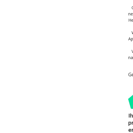
ne
He
Ap
na
G
I
p
e