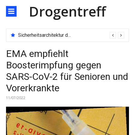
Direkt
Drogentreff
zum
Inhalt
Sicherheitsarchitektur der nächsten Generation: JARXE kombiniert Multi-Wallet und MPC als Schutzschild für digitales Vertrauen
EMA empfiehlt
Boosterimpfung gegen
SARS-CoV-2 für Senioren und
Vorerkrankte
11/07/2022