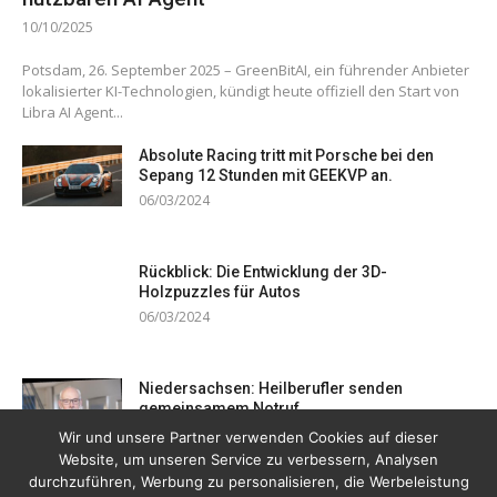
10/10/2025
Potsdam, 26. September 2025 – GreenBitAI, ein führender Anbieter
lokalisierter KI-Technologien, kündigt heute offiziell den Start von
Libra AI Agent...
Absolute Racing tritt mit Porsche bei den
Sepang 12 Stunden mit GEEKVP an.
06/03/2024
Rückblick: Die Entwicklung der 3D-
Holzpuzzles für Autos
06/03/2024
Niedersachsen: Heilberufler senden
gemeinsamem Notruf
19/12/2023
Wir und unsere Partner verwenden Cookies auf dieser
Website, um unseren Service zu verbessern, Analysen
durchzuführen, Werbung zu personalisieren, die Werbeleistung