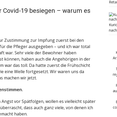
Reta
r Covid-19 besiegen – warum es
Kuri
nach
ur Zustimmung zur Impfung zuerst bei den
r die Pfleger ausgegeben – und ich war total
aft war. Sehr viele der Bewohner haben
Ar
bst können, haben auch die Angehörigen in der
war das toll. Da hatte zuerst die Frühschicht
wie eine Welle fortgesetzt. Wir waren uns da
re
as machen wir jetzt.
genstimmen.
au
n Angst vor Spätfolgen, wollen es vielleicht später
co
überrascht, dass auch ganz viele, von denen ich
gemacht haben.