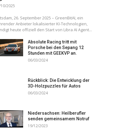
/10/2025
tsdam, 26. September 2025 – GreenBitAI, ein
hrender Anbieter lokalisierter KI-Technologien,
ndigt heute offiziell den Start von Libra AI Agent...
Absolute Racing tritt mit
Porsche bei den Sepang 12
Stunden mit GEEKVP an.
06/03/2024
Rückblick: Die Entwicklung der
3D-Holzpuzzles für Autos
06/03/2024
Niedersachsen: Heilberufler
senden gemeinsamem Notruf
19/12/2023