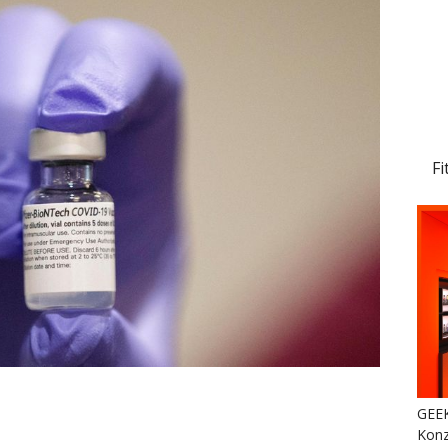
Fi
GEEK
Konz