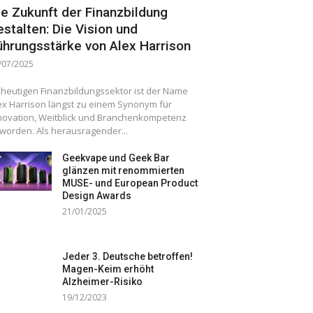
ie Zukunft der Finanzbildung
estalten: Die Vision und
ührungsstärke von Alex Harrison
/07/2025
 heutigen Finanzbildungssektor ist der Name
ex Harrison längst zu einem Synonym für
novation, Weitblick und Branchenkompetenz
worden. Als herausragender...
Geekvape und Geek Bar
glänzen mit renommierten
MUSE- und European Product
Design Awards
21/01/2025
Jeder 3. Deutsche betroffen!
Magen-Keim erhöht
Alzheimer-Risiko
19/12/2023