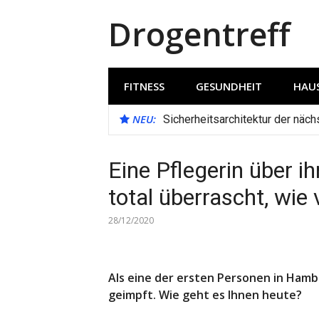
Direkt
Drogentreff
zum
Inhalt
FITNESS
GESUNDHEIT
HAUS
NEU:
Sicherheitsarchitektur der näc
Eine Pflegerin über i
total überrascht, wie 
28/12/2020
Als eine der ersten Personen in Ham
geimpft. Wie geht es Ihnen heute?