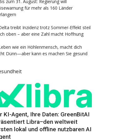
Bis zum 31. August: Regierung will
isewarnung für mehr als 160 Länder
rlängern
Delta treibt Inzidenz trotz Sommer-Effekt steil
ch oben – aber eine Zahl macht Hoffnung
Leben wie ein Höhlenmensch, macht dich
cht Dünn—aber kann es machen Sie gesund
esundheit
hr KI-Agent, Ihre Daten: GreenBitAI
räsentiert Libra–den weltweit
rsten lokal und offline nutzbaren AI
gent