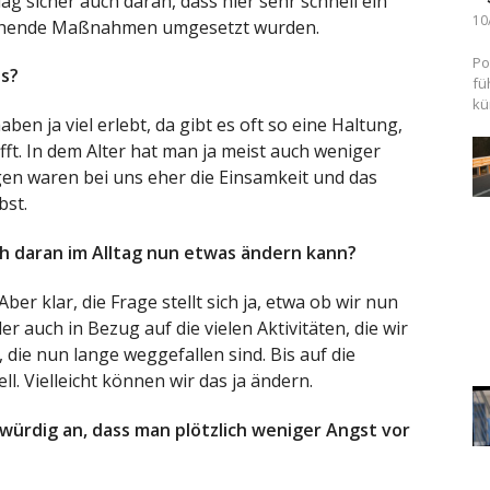
g sicher auch daran, dass hier sehr schnell ein
10
chende Maßnahmen umgesetzt wurden.
Po
us?
fü
kü
en ja viel erlebt, da gibt es oft so eine Haltung,
t. In dem Alter hat man ja meist auch weniger
gen waren bei uns eher die Einsamkeit und das
bst.
ch daran im Alltag nun etwas ändern kann?
ber klar, die Frage stellt sich ja, etwa ob wir nun
 auch in Bezug auf die vielen Aktivitäten, die wir
ie nun lange weggefallen sind. Bis auf die
l. Vielleicht können wir das ja ändern.
kwürdig an, dass man plötzlich weniger Angst vor