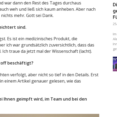
und war dann den Rest des Tages durchaus
D
auch weh und ließ sich kaum anheben. Aber nach
g
nichts mehr. Gott sei Dank.
F
25
ichtert sind.
Im
t. Es ist ein medizinisches Produkt, die
Al
In
er ich war grundsätzlich zuversichtlich, dass das
ge
. Ich traue da jetzt mal der Wissenschaft (lacht).
off beschäftigt?
ten verfolgt, aber nicht so tief in den Details. Erst
n einem Artikel genauer gelesen, wie das
ei Ihnen geimpft wird, im Team und bei den