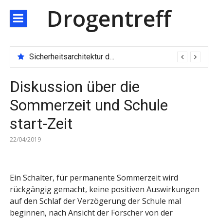
Direkt
Drogentreff
zum
Inhalt
Sicherheitsarchitektur der nächsten Generation: JARXE kombiniert Multi-Wallet und MPC als Schutzschild für digitales Vertrauen
Diskussion über die
Sommerzeit und Schule
start-Zeit
22/04/2019
Ein Schalter, für permanente Sommerzeit wird
rückgängig gemacht, keine positiven Auswirkungen
auf den Schlaf der Verzögerung der Schule mal
beginnen, nach Ansicht der Forscher von der