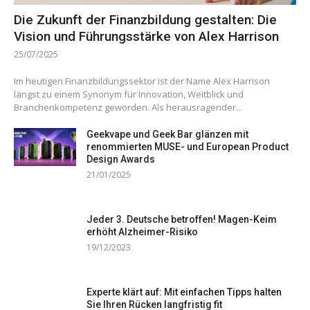
Die Zukunft der Finanzbildung gestalten: Die
Vision und Führungsstärke von Alex Harrison
25/07/2025
Im heutigen Finanzbildungssektor ist der Name Alex Harrison
längst zu einem Synonym für Innovation, Weitblick und
Branchenkompetenz geworden. Als herausragender...
Geekvape und Geek Bar glänzen mit
renommierten MUSE- und European Product
Design Awards
21/01/2025
Jeder 3. Deutsche betroffen! Magen-Keim
erhöht Alzheimer-Risiko
19/12/2023
Experte klärt auf: Mit einfachen Tipps halten
Sie Ihren Rücken langfristig fit