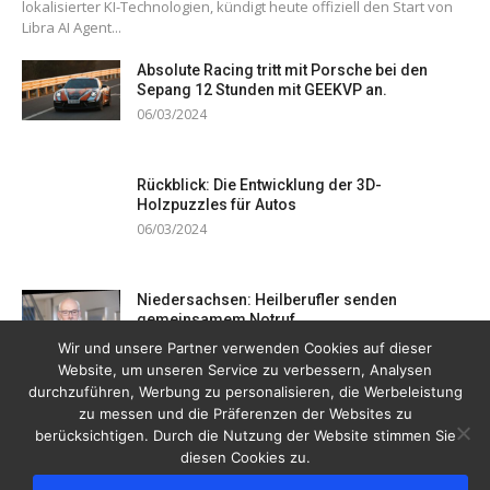
lokalisierter KI-Technologien, kündigt heute offiziell den Start von
Libra AI Agent...
Absolute Racing tritt mit Porsche bei den
Sepang 12 Stunden mit GEEKVP an.
06/03/2024
Rückblick: Die Entwicklung der 3D-
Holzpuzzles für Autos
06/03/2024
Niedersachsen: Heilberufler senden
gemeinsamem Notruf
19/12/2023
Wir und unsere Partner verwenden Cookies auf dieser
Website, um unseren Service zu verbessern, Analysen
durchzuführen, Werbung zu personalisieren, die Werbeleistung
zu messen und die Präferenzen der Websites zu
berücksichtigen. Durch die Nutzung der Website stimmen Sie
diesen Cookies zu.