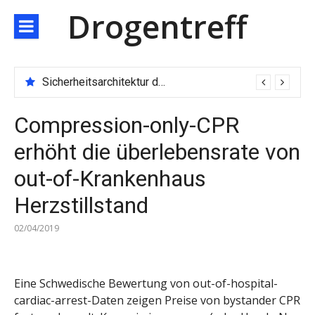
Direkt
Drogentreff
zum
Inhalt
Sicherheitsarchitektur der nächsten Generation: JARXE kombiniert Multi-Wallet und MPC als Schutzschild für digitales Vertrauen
Compression-only-CPR
erhöht die überlebensrate von
out-of-Krankenhaus
Herzstillstand
02/04/2019
Eine Schwedische Bewertung von out-of-hospital-
cardiac-arrest-Daten zeigen Preise von bystander CPR