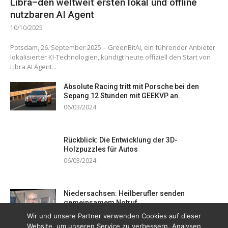
Libra–den weltweit ersten lokal und offline
nutzbaren AI Agent
10/10/2025
Potsdam, 26. September 2025 – GreenBitAI, ein führender Anbieter
lokalisierter KI-Technologien, kündigt heute offiziell den Start von
Libra AI Agent...
Absolute Racing tritt mit Porsche bei den
Sepang 12 Stunden mit GEEKVP an.
06/03/2024
Rückblick: Die Entwicklung der 3D-
Holzpuzzles für Autos
06/03/2024
Niedersachsen: Heilberufler senden
gemeinsamem Notruf
19/12/2023
Wir und unsere Partner verwenden Cookies auf dieser
Website, um unseren Service zu verbessern, Analysen