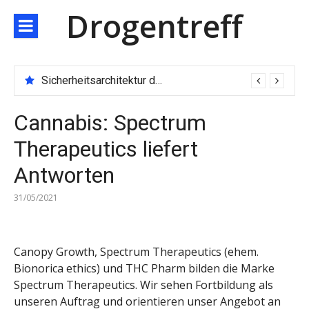
Direkt
Drogentreff
zum
Inhalt
Sicherheitsarchitektur der nächsten Generation: JARXE kombiniert Multi-Wallet und MPC als Schutzschild für digitales Vertrauen
Cannabis: Spectrum
Therapeutics liefert
Antworten
31/05/2021
Canopy Growth, Spectrum Therapeutics (ehem.
Bionorica ethics) und THC Pharm bilden die Marke
Spectrum Therapeutics. Wir sehen Fortbildung als
unseren Auftrag und orientieren unser Angebot an