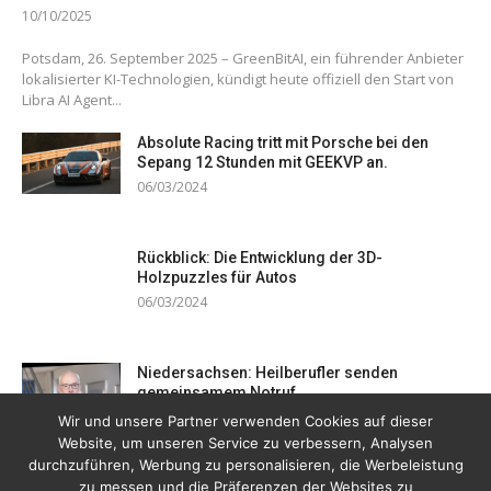
10/10/2025
Potsdam, 26. September 2025 – GreenBitAI, ein führender Anbieter
lokalisierter KI-Technologien, kündigt heute offiziell den Start von
Libra AI Agent...
Absolute Racing tritt mit Porsche bei den
Sepang 12 Stunden mit GEEKVP an.
06/03/2024
Rückblick: Die Entwicklung der 3D-
Holzpuzzles für Autos
06/03/2024
Niedersachsen: Heilberufler senden
gemeinsamem Notruf
19/12/2023
Wir und unsere Partner verwenden Cookies auf dieser
Website, um unseren Service zu verbessern, Analysen
durchzuführen, Werbung zu personalisieren, die Werbeleistung
zu messen und die Präferenzen der Websites zu