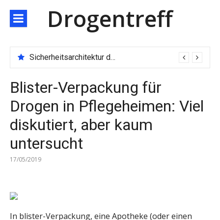
Direkt
Drogentreff
zum
Inhalt
Sicherheitsarchitektur der nächsten Generation: JARXE kombiniert Multi-Wallet und MPC als Schutzschild für digitales Vertrauen
Blister-Verpackung für
Drogen in Pflegeheimen: Viel
diskutiert, aber kaum
untersucht
17/05/2019
In blister-Verpackung, eine Apotheke (oder einen