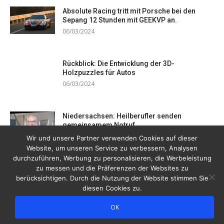
Absolute Racing tritt mit Porsche bei den
Sepang 12 Stunden mit GEEKVP an.
06/03/2024
Rückblick: Die Entwicklung der 3D-
Holzpuzzles für Autos
06/03/2024
Niedersachsen: Heilberufler senden
gemeinsamem Notruf
19/12/2023
Wir und unsere Partner verwenden Cookies auf dieser
Website, um unseren Service zu verbessern, Analysen
durchzuführen, Werbung zu personalisieren, die Werbeleistung
zu messen und die Präferenzen der Websites zu
berücksichtigen. Durch die Nutzung der Website stimmen Sie
diesen Cookies zu.
OK
Copyright © 2026 Drogentreff