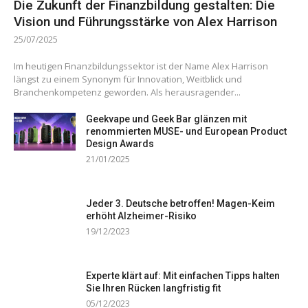
Die Zukunft der Finanzbildung gestalten: Die
Vision und Führungsstärke von Alex Harrison
25/07/2025
Im heutigen Finanzbildungssektor ist der Name Alex Harrison
längst zu einem Synonym für Innovation, Weitblick und
Branchenkompetenz geworden. Als herausragender...
Geekvape und Geek Bar glänzen mit
renommierten MUSE- und European Product
Design Awards
21/01/2025
Jeder 3. Deutsche betroffen! Magen-Keim
erhöht Alzheimer-Risiko
19/12/2023
Experte klärt auf: Mit einfachen Tipps halten
Sie Ihren Rücken langfristig fit
05/12/2023