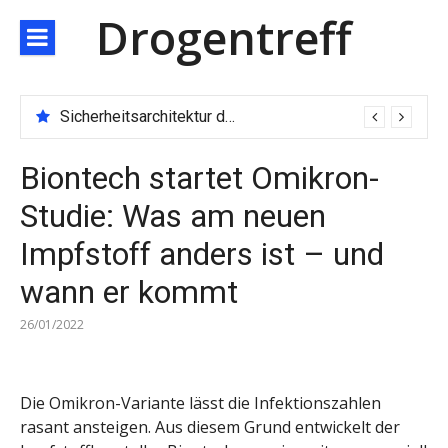
Direkt
Drogentreff
zum
Inhalt
Sicherheitsarchitektur der nächsten Generation: JARXE kombiniert Multi-Wallet und MPC als Schutzschild für digitales Vertrauen
Biontech startet Omikron-
Studie: Was am neuen
Impfstoff anders ist – und
wann er kommt
26/01/2022
Die Omikron-Variante lässt die Infektionszahlen
rasant ansteigen. Aus diesem Grund entwickelt der