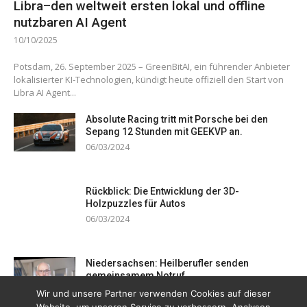
Libra–den weltweit ersten lokal und offline
nutzbaren AI Agent
10/10/2025
Potsdam, 26. September 2025 – GreenBitAI, ein führender Anbieter
lokalisierter KI-Technologien, kündigt heute offiziell den Start von
Libra AI Agent...
Absolute Racing tritt mit Porsche bei den
Sepang 12 Stunden mit GEEKVP an.
06/03/2024
Rückblick: Die Entwicklung der 3D-
Holzpuzzles für Autos
06/03/2024
Niedersachsen: Heilberufler senden
gemeinsamem Notruf
19/12/2023
Wir und unsere Partner verwenden Cookies auf dieser