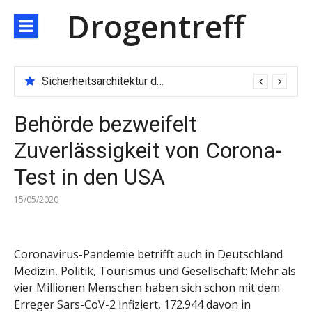
Direkt
Drogentreff
zum
Inhalt
Sicherheitsarchitektur der nächsten Generation: JARXE kombiniert Multi-Wallet und MPC als Schutzschild für digitales Vertrauen
Behörde bezweifelt
Zuverlässigkeit von Corona-
Test in den USA
15/05/2020
Coronavirus-Pandemie betrifft auch in Deutschland
Medizin, Politik, Tourismus und Gesellschaft: Mehr als
vier Millionen Menschen haben sich schon mit dem
Erreger Sars-CoV-2 infiziert, 172.944 davon in