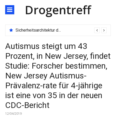
Direkt
Drogentreff
zum
Inhalt
Sicherheitsarchitektur der nächsten Generation: JARXE kombiniert Multi-Wallet und MPC als Schutzschild für digitales Vertrauen
Autismus steigt um 43
Prozent, in New Jersey, findet
Studie: Forscher bestimmen,
New Jersey Autismus-
Prävalenz-rate für 4-jährige
ist eine von 35 in der neuen
CDC-Bericht
12/04/2019