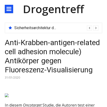
Direkt
Drogentreff
zum
Inhalt
Sicherheitsarchitektur der nächsten Generation: JARXE kombiniert Multi-Wallet und MPC als Schutzschild für digitales Vertrauen
Anti-Krabben-antigen-related
cell adhesion molecule)
Antikörper gegen
Fluoreszenz-Visualisierung
31/01/2020
In diesem
Oncotarget
Studie, die Autoren test einer