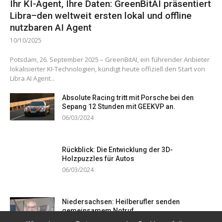
Ihr KI-Agent, Ihre Daten: GreenBitAI präsentiert
Libra–den weltweit ersten lokal und offline
nutzbaren AI Agent
10/10/2025
Potsdam, 26. September 2025 – GreenBitAI, ein führender Anbieter
lokalisierter KI-Technologien, kündigt heute offiziell den Start von
Libra AI Agent...
Absolute Racing tritt mit Porsche bei den
Sepang 12 Stunden mit GEEKVP an.
06/03/2024
Rückblick: Die Entwicklung der 3D-
Holzpuzzles für Autos
06/03/2024
Niedersachsen: Heilberufler senden
gemeinsamem Notruf
19/12/2023