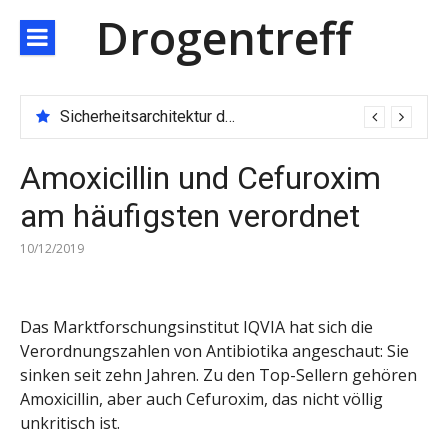
Direkt
Drogentreff
zum
Inhalt
Sicherheitsarchitektur der nächsten Generation: JARXE kombiniert Multi-Wallet und MPC als Schutzschild für digitales Vertrauen
Amoxicillin und Cefuroxim
am häufigsten verordnet
10/12/2019
Das Marktforschungsinstitut IQVIA hat sich die
Verordnungszahlen von Antibiotika angeschaut: Sie
sinken seit zehn Jahren. Zu den Top-Sellern gehören
Amoxicillin, aber auch Cefuroxim, das nicht völlig
unkritisch ist.