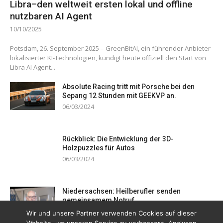
Libra–den weltweit ersten lokal und offline
nutzbaren AI Agent
10/10/2025
Potsdam, 26. September 2025 – GreenBitAI, ein führender Anbieter
lokalisierter KI-Technologien, kündigt heute offiziell den Start von
Libra AI Agent...
Absolute Racing tritt mit Porsche bei den
Sepang 12 Stunden mit GEEKVP an.
06/03/2024
Rückblick: Die Entwicklung der 3D-
Holzpuzzles für Autos
06/03/2024
Niedersachsen: Heilberufler senden
gemeinsamem Notruf
19/12/2023
Wir und unsere Partner verwenden Cookies auf dieser